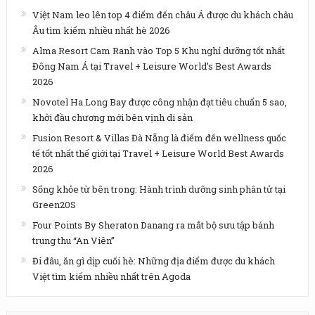
Việt Nam leo lên top 4 điểm đến châu Á được du khách châu
Âu tìm kiếm nhiều nhất hè 2026
Alma Resort Cam Ranh vào Top 5 Khu nghỉ dưỡng tốt nhất
Đông Nam Á tại Travel + Leisure World’s Best Awards
2026
Novotel Ha Long Bay được công nhận đạt tiêu chuẩn 5 sao,
khởi đầu chương mới bên vịnh di sản
Fusion Resort & Villas Đà Nẵng là điểm đến wellness quốc
tế tốt nhất thế giới tại Travel + Leisure World Best Awards
2026
Sống khỏe từ bên trong: Hành trình dưỡng sinh phân tử tại
Green20S
Four Points By Sheraton Danang ra mắt bộ sưu tập bánh
trung thu “An Viên”
Đi đâu, ăn gì dịp cuối hè: Những địa điểm được du khách
Việt tìm kiếm nhiều nhất trên Agoda