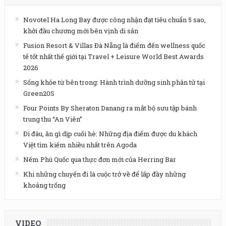
Novotel Ha Long Bay được công nhận đạt tiêu chuẩn 5 sao,
khởi đầu chương mới bên vịnh di sản
Fusion Resort & Villas Đà Nẵng là điểm đến wellness quốc
tế tốt nhất thế giới tại Travel + Leisure World Best Awards
2026
Sống khỏe từ bên trong: Hành trình dưỡng sinh phân tử tại
Green20S
Four Points By Sheraton Danang ra mắt bộ sưu tập bánh
trung thu “An Viên”
Đi đâu, ăn gì dịp cuối hè: Những địa điểm được du khách
Việt tìm kiếm nhiều nhất trên Agoda
Nếm Phú Quốc qua thực đơn mới của Herring Bar
Khi những chuyến đi là cuộc trở về để lấp đầy những
khoảng trống
VIDEO