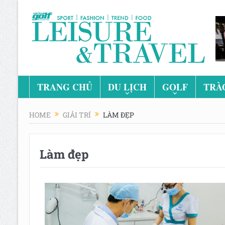
TRANG CHỦ
DU LỊCH
GOLF
TRÀ
HOME
GIẢI TRÍ
LÀM ĐẸP
Làm đẹp