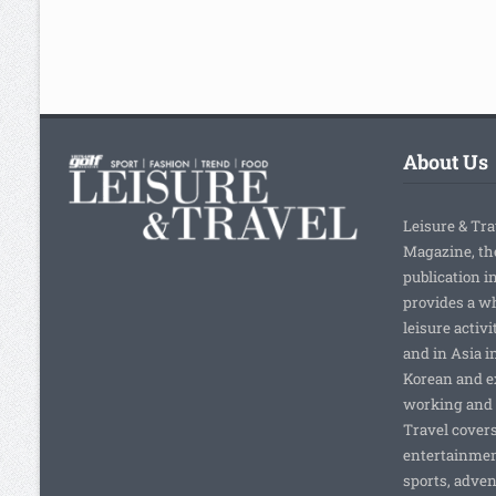
About Us
Leisure & Tra
Magazine, the
publication 
provides a wh
leisure activ
and in Asia i
Korean and e
working and 
Travel covers
entertainment
sports, adven