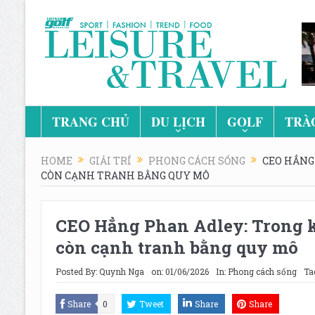
TRANG CHỦ
DU LỊCH
GOLF
TRÀ
HOME
GIẢI TRÍ
PHONG CÁCH SỐNG
CEO HẲNG
CÒN CẠNH TRANH BẰNG QUY MÔ
CEO Hẳng Phan Adley: Trong 
còn cạnh tranh bằng quy mô
Posted By:
Quynh Nga
on:
01/06/2026
In:
Phong cách sống
Ta
Share
0
Tweet
Share
Share