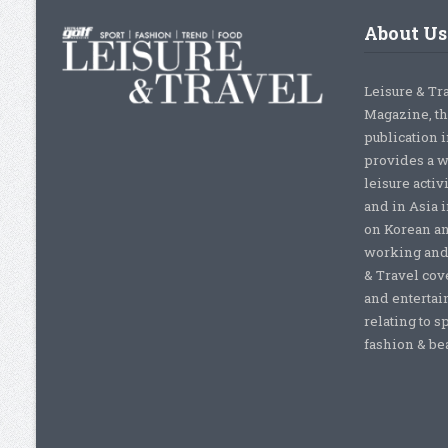
About Us
Leisure & Tr
Magazine, th
publication 
provides a w
leisure activ
and in Asia 
on Korean a
working and 
& Travel cove
and entertai
relating to s
fashion & beau