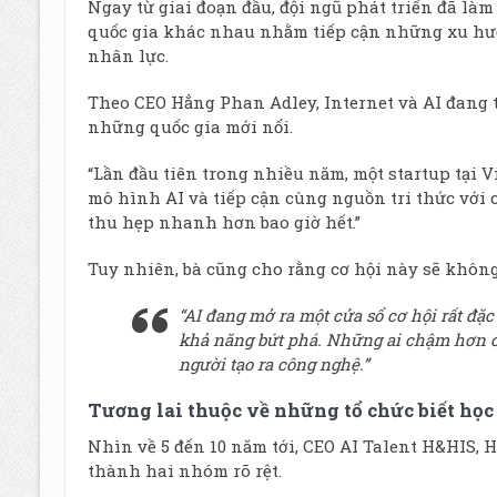
Ngay từ giai đoạn đầu, đội ngũ phát triển đã làm
quốc gia khác nhau nhằm tiếp cận những xu hướ
nhân lực.
Theo CEO Hẳng Phan Adley, Internet và AI đang t
những quốc gia mới nổi.
“Lần đầu tiên trong nhiều năm, một startup tại
mô hình AI và tiếp cận cùng nguồn tri thức với c
thu hẹp nhanh hơn bao giờ hết.”
Tuy nhiên, bà cũng cho rằng cơ hội này sẽ không
“AI đang mở ra một cửa sổ cơ hội rất đặc
khả năng bứt phá. Những ai chậm hơn có 
người tạo ra công nghệ.”
Tương lai thuộc về những tổ chức biết họ
Nhìn về 5 đến 10 năm tới, CEO AI Talent H&HIS,
thành hai nhóm rõ rệt.