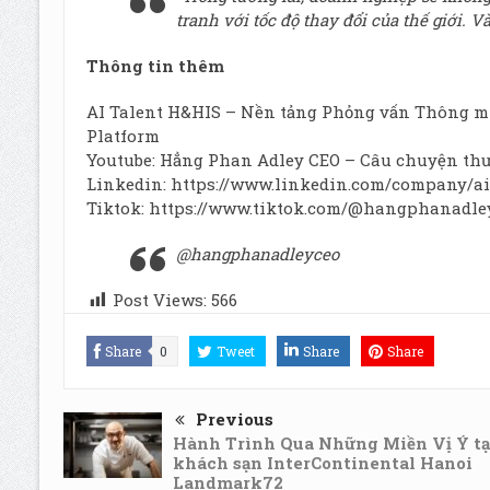
tranh với tốc độ thay đổi của thế giới. Và
Thông tin thêm
AI Talent H&HIS – Nền tảng Phỏng vấn Thông 
Platform
Youtube:
Hẳng Phan Adley CEO – Câu chuyện thư
Linkedin:
https://www.linkedin.com/company/ai
Tiktok: https://www.tiktok.com/@hangphanadl
@hangphanadleyceo
Post Views:
566
Share
0
Tweet
Share
Share
Previous
Hành Trình Qua Những Miền Vị Ý tạ
khách sạn InterContinental Hanoi
Landmark72