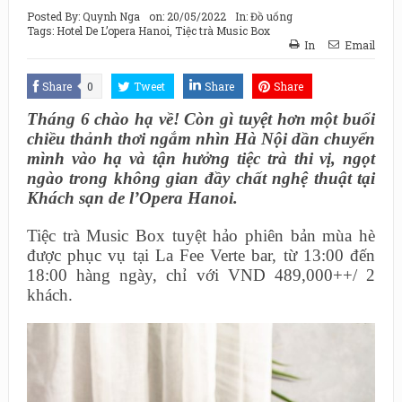
Posted By:
Quynh Nga
on:
20/05/2022
In:
Đồ uống
Tags:
Hotel De L’opera Hanoi
,
Tiệc trà Music Box
In
Email
Share
0
Tweet
Share
Share
Tháng 6 chào hạ về! Còn gì tuyệt hơn một buổi
chiều thảnh thơi ngắm nhìn Hà Nội dần chuyển
mình vào hạ và tận hưởng tiệc trà thi vị, ngọt
ngào trong không gian đầy chất nghệ thuật tại
Khách sạn de l’Opera Hanoi.
Tiệc trà Music Box tuyệt hảo phiên bản mùa hè
được phục vụ tại La Fee Verte bar, từ 13:00 đến
18:00 hàng ngày, chỉ với VND 489,000++/ 2
khách.