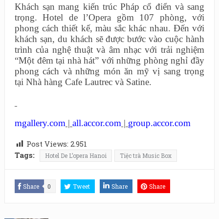
Khách sạn mang kiến trúc Pháp cổ điển và sang
trọng. Hotel de l’Opera gồm 107 phòng, với
phong cách thiết kế, màu sắc khác nhau. Đến với
khách sạn, du khách sẽ được bước vào cuộc hành
trình của nghệ thuật và âm nhạc với trải nghiệm
“Một đêm tại nhà hát” với những phòng nghỉ đầy
phong cách và những món ăn mỹ vị sang trọng
tại Nhà hàng Cafe Lautrec và Satine.
mgallery.com
|
all.accor.com
|
group.accor.com
Post Views:
2.951
Tags:
Hotel De L’opera Hanoi
Tiệc trà Music Box
Share
0
Tweet
Share
Share