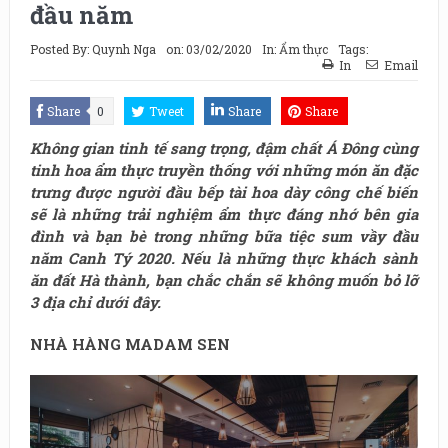
đầu năm
Posted By:
Quynh Nga
on:
03/02/2020
In:
Ẩm thực
Tags:
In
Email
Share
0
Tweet
Share
Share
Không gian tinh tế sang trọng, đậm chất Á Đông cùng
tinh hoa ẩm thực truyền thống với những món ăn đặc
trưng được người đầu bếp tài hoa dày công chế biến
sẽ là những trải nghiệm ẩm thực đáng nhớ bên gia
đình và bạn bè trong những bữa tiệc sum vầy đầu
năm Canh Tý 2020. Nếu là những thực khách sành
ăn đất Hà thành, bạn chắc chắn sẽ không muốn bỏ lỡ
3 địa chỉ dưới đây.
NHÀ HÀNG MADAM SEN