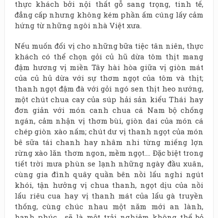
thực khách bởi nội thất gỗ sang trọng, tinh tế,
đẳng cấp nhưng không kém phần ấm cúng lấy cảm
hứng từ những ngôi nhà Việt xưa.
Nếu muốn đổi vị cho những bữa tiệc tân niên, thực
khách có thể chọn gỏi củ hũ dừa tôm thịt mang
đậm hương vị miền Tây hài hòa giữa vị giòn mát
của củ hủ dừa với sự thơm ngọt của tôm và thịt;
thanh ngọt đậm đà với gỏi ngó sen thịt heo nướng,
một chút chua cay của súp hải sản kiểu Thái hay
đơn giản với món canh chua cá Nam bộ chống
ngán, cảm nhận vị thơm bùi, giòn dai của món cá
chép giòn xào nấm; chút dư vị thanh ngọt của món
bê sữa tái chanh hay nhâm nhi từng miếng lợn
rừng xào lăn thơm ngon, mềm ngọt…. Đặc biệt trong
tiết trời mưa phùn se lạnh những ngày đầu xuân,
cùng gia đình quây quần bên nồi lẩu nghi ngút
khói, tận hưởng vị chua thanh, ngọt dịu của nồi
lẩu riêu cua hay vị thanh mát của lẩu gà truyền
thống, cùng chúc nhau một năm mới an lành,
hạnh phúc… sẽ là một trải nghiệm không thể bỏ