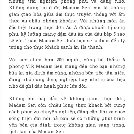
những trải nghiệm phong phú và đáng nhớ.
Không dừng lại ở đó, Madam Sen còn là không
gian giao hòa giữa ẩm thực truyền thống với ẩm
thực Âu châu phóng khoáng. Với những món ăn
đặc biệt trong thực đơn Âu Á được chuẩn bị công
phu, kỹ lưỡng mang đậm dấu ấn của đầu bếp 5 sao
Lê Văn Tuấn, Madam Sen hứa hẹn sẽ là điếm đến lý
tưởng cho thực khách sành ăn Hà thành.
Với sức chứa hơn 200 người, cùng hệ thống 6
phòng VIP, Madam Sen mang đến cho bạn những
bữa ăn gia đình ấm cúng, những bữa tiệc tân niên
đáng nhớ cùng đồng nghiệp, hay những bữa tiệc
nhỏ để ghi dấu hạnh phúc lứa đôi.
Không chỉ hấp dẫn về không gian, thực đơn,
Madam Sen còn chiều lòng thực khách bởi cung
cách phục vụ chuyên nghiệp, đẳng cấp. Rời xa cuộc
sống hiện đại hối hả, bạn sẽ có những phút bình
yên bên gia đình trong không gian sang trọng,
lịch lãm của Madam Sen.