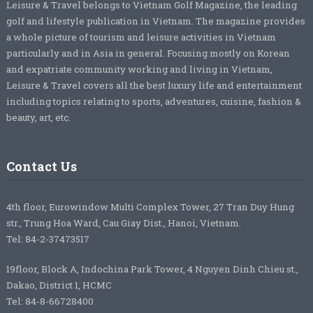
Leisure & Travel belongs to Vietnam Golf Magazine, the leading
golf and lifestyle publication in Vietnam. The magazine provides
a whole picture of tourism and leisure activities in Vietnam
particularly and in Asia in general. Focusing mostly on Korean
and expatriate community working and living in Vietnam,
Leisure & Travel covers all the best luxury life and entertainment
including topics relating to sports, adventures, cuisine, fashion &
beauty, art, etc.
Contact Us
4th floor, Eurowindow Multi Complex Tower, 27 Tran Duy Hung
str., Trung Hoa Ward, Cau Giay Dist., Hanoi, Vietnam.
Tel: 84-2-37473517
19floor, Block A, Indochina Park Tower, 4 Nguyen Dinh Chieu st.,
Dakao, District 1, HCMC
Tel: 84-8-66728400