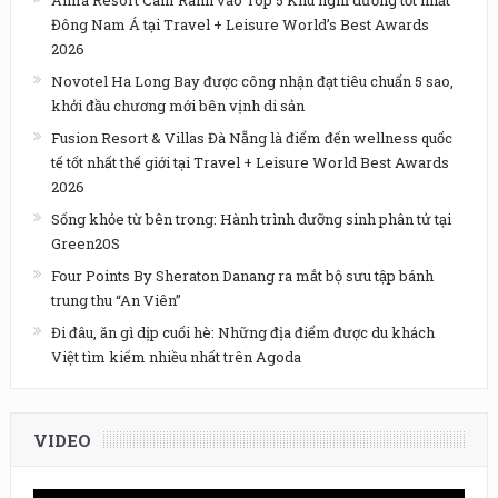
Alma Resort Cam Ranh vào Top 5 Khu nghỉ dưỡng tốt nhất
Đông Nam Á tại Travel + Leisure World’s Best Awards
2026
Novotel Ha Long Bay được công nhận đạt tiêu chuẩn 5 sao,
khởi đầu chương mới bên vịnh di sản
Fusion Resort & Villas Đà Nẵng là điểm đến wellness quốc
tế tốt nhất thế giới tại Travel + Leisure World Best Awards
2026
Sống khỏe từ bên trong: Hành trình dưỡng sinh phân tử tại
Green20S
Four Points By Sheraton Danang ra mắt bộ sưu tập bánh
trung thu “An Viên”
Đi đâu, ăn gì dịp cuối hè: Những địa điểm được du khách
Việt tìm kiếm nhiều nhất trên Agoda
VIDEO