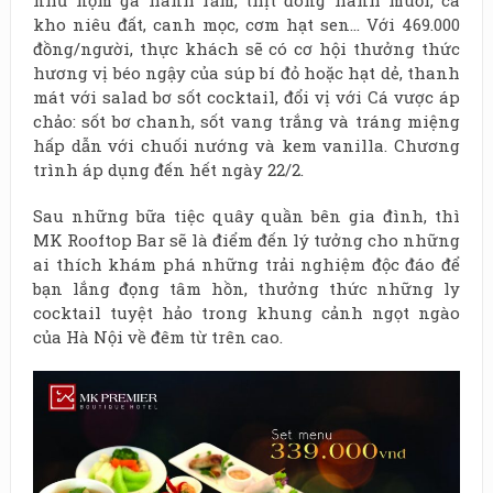
như nộm gà hành răm, thịt đông hành muối, cá
kho niêu đất, canh mọc, cơm hạt sen… Với 469.000
đồng/người, thực khách sẽ có cơ hội thưởng thức
hương vị béo ngậy của súp bí đỏ hoặc hạt dẻ, thanh
mát với salad bơ sốt cocktail, đổi vị với Cá vược áp
chảo: sốt bơ chanh, sốt vang trắng và tráng miệng
hấp dẫn với chuối nướng và kem vanilla
. Chương
trình áp dụng đến hết ngày 22/2.
Sau những bữa tiệc quây quần bên gia đình, thì
MK Rooftop Bar sẽ là điểm đến lý tưởng cho những
ai thích khám phá những trải nghiệm độc đáo để
bạn lắng đọng tâm hồn, thưởng thức những ly
cocktail tuyệt hảo trong khung cảnh ngọt ngào
của Hà Nội về đêm từ trên cao.