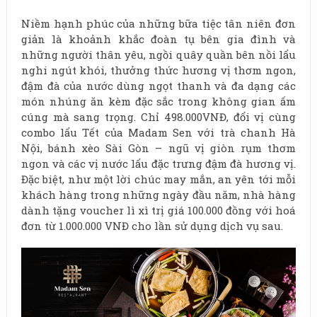
Niềm hạnh phúc của những bữa tiệc tân niên đơn
giản là khoảnh khắc đoàn tụ bên gia đình và
những người thân yêu, ngồi quây quần bên nồi lẩu
nghi ngút khói, thưởng thức hương vị thơm ngon,
đậm đà của nước dùng ngọt thanh và đa dạng các
món nhúng ăn kèm đặc sắc trong không gian ấm
cúng mà sang trọng. Chỉ 498.000VNĐ, đổi vị cùng
combo lẩu Tết của Madam Sen với trà chanh Hà
Nội, bánh xèo Sài Gòn – ngũ vị giòn rụm thơm
ngon và các vị nước lẩu đặc trưng đậm đà hương vị.
Đặc biệt, như một lời chúc may mắn, an yên tới mỗi
khách hàng trong những ngày đầu năm, nhà hàng
dành tặng voucher lì xì trị giá 100.000 đồng với hoá
đơn từ 1.000.000 VNĐ cho lần sử dụng dịch vụ sau.