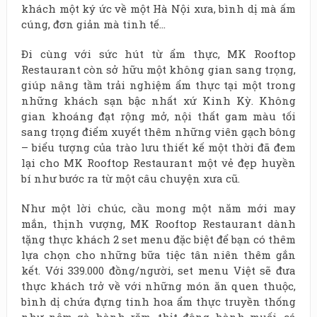
khách một ký ức về một Hà Nội xưa, bình dị mà ấm
cúng, đơn giản mà tinh tế…
Đi cùng với sức hút từ ẩm thực, MK Rooftop
Restaurant còn sở hữu một không gian sang trọng,
giúp nâng tầm trải nghiệm ẩm thực tại một trong
những khách sạn bậc nhất xứ Kinh Kỳ. Không
gian khoáng đạt rộng mở, nội thất gam màu tối
sang trọng điểm xuyết thêm những viên gạch bông
– biểu tượng của trào lưu thiết kế một thời đã đem
lại cho MK Rooftop Restaurant một vẻ đẹp huyền
bí như bước ra từ một câu chuyện xưa cũ.
Như một lời chúc, cầu mong một năm mới may
mắn, thịnh vượng, MK Rooftop Restaurant dành
tặng thực khách 2 set menu đặc biệt để bạn có thêm
lựa chọn cho những bữa tiệc tân niên thêm gắn
kết. Với 339.000 đồng/người, set menu Việt sẽ đưa
thực khách trở về với những món ăn quen thuộc,
bình dị chứa đựng tinh hoa ẩm thực truyền thống