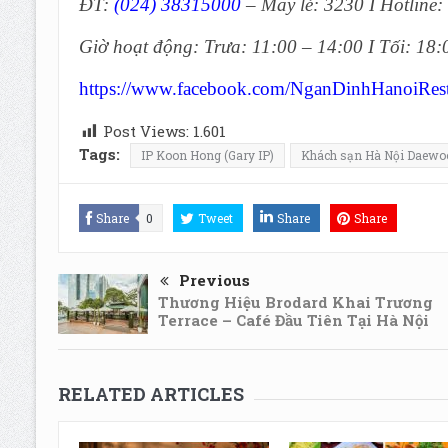
ĐT:
(024) 38315000
– Máy lẻ: 3230 I Hotline:
Giờ hoạt động: Trưa: 11:00 – 14:00 I Tối: 18:
https://www.facebook.com/NganDinhHanoiRest
Post Views:
1.601
Tags:
IP Koon Hong (Gary IP)
Khách sạn Hà Nội Daewo
Share
0
Tweet
Share
Share
Previous
Thương Hiệu Brodard Khai Trương
Terrace – Café Đầu Tiên Tại Hà Nội
RELATED ARTICLES