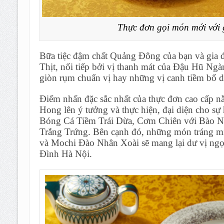
Thực đơn gọi món mới với
Bữa tiệc đậm chất Quảng Đông của bạn và gi
Thịt, nối tiếp bởi vị thanh mát của Ðậu Hũ N
giòn rụm chuẩn vị hay những vị canh tiềm bổ dư
Điểm nhấn đặc sắc nhất của thực đơn cao cấp n
Hong lên ý tưởng và thực hiện, đại diện cho 
Bóng Cá Tiềm Trái Dừa, Cơm Chiên với Bào N
Trắng Trứng. Bên cạnh đó, những món tráng 
và Mochi Ðào Nhân Xoài sẽ mang lại dư vị ngọt
Đình Hà Nội.