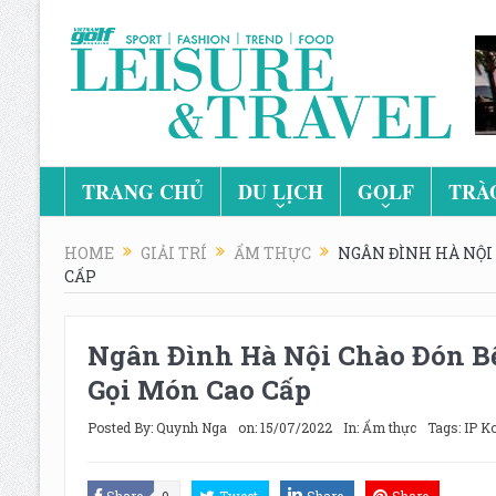
TRANG CHỦ
DU LỊCH
GOLF
TRÀ
HOME
GIẢI TRÍ
ẨM THỰC
NGÂN ĐÌNH HÀ NỘI
CẤP
Ngân Đình Hà Nội Chào Đón B
Gọi Món Cao Cấp
Posted By:
Quynh Nga
on:
15/07/2022
In:
Ẩm thực
Tags:
IP K
Share
0
Tweet
Share
Share