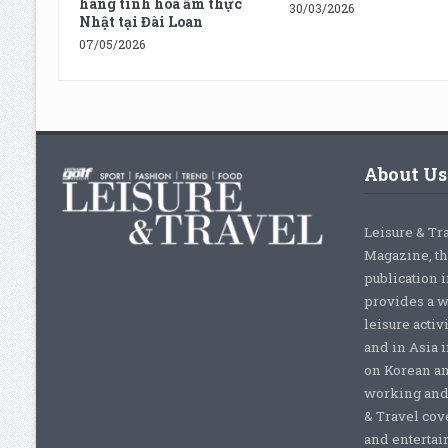
hàng tinh hoa ẩm thực
30/03/2026
Nhật tại Đài Loan
07/05/2026
About Us
Leisure & Tr
Magazine, th
publication 
provides a w
leisure activ
and in Asia 
on Korean a
working and 
& Travel cove
and entertai