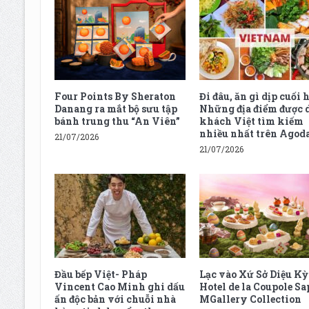
Four Points By Sheraton
Đi đâu, ăn gì dịp cuối h
Danang ra mắt bộ sưu tập
Những địa điểm được 
bánh trung thu “An Viên”
khách Việt tìm kiếm
nhiều nhất trên Agod
21/07/2026
21/07/2026
Đầu bếp Việt- Pháp
Lạc vào Xứ Sở Diệu Kỳ 
Vincent Cao Minh ghi dấu
Hotel de la Coupole Sa
ấn độc bản với chuỗi nhà
MGallery Collection