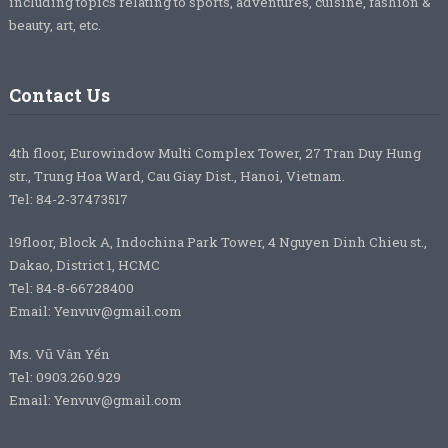
including topics relating to sports, adventures, cuisine, fashion &
beauty, art, etc.
Contact Us
4th floor, Eurowindow Multi Complex Tower, 27 Tran Duy Hung
str., Trung Hoa Ward, Cau Giay Dist., Hanoi, Vietnam.
Tel: 84-2-37473517
19floor, Block A, Indochina Park Tower, 4 Nguyen Dinh Chieu st.,
Dakao, District 1, HCMC
Tel: 84-8-66728400
Email: Yenvuv@gmail.com
Ms. Vũ Vân Yến
Tel: 0903.260.929
Email: Yenvuv@gmail.com