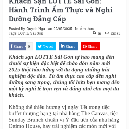
Khách Sạn LOTTE Sài Gòn:
Hành Trình Ẩm Thực và Nghỉ
Dưỡng Đẳng Cấp
Posted By:
Quynh Nga
on:
02/01/2025
In:
Ẩm thực
Tags:
LOTTE Sài Gòn
In
Email
Share
0
Tweet
Share
Share
Khách sạn LOTTE Sài Gòn tự hào mang đến
chuỗi sự kiện đặc biệt để chào đón năm mới
2025 thật hào hứng với đa dạng những trải
nghiệm độc đáo. Từ ẩm thực cao cấp đến nghỉ
dưỡng sang trọng, chúng tôi hứa hẹn mang đến
một kỳ nghỉ lễ trọn vẹn và đáng nhớ cho mọi du
khách.
Không thể thiếu hương vị ngày Tết trong tiệc
buffet thượng hạng tại nhà hàng The Canvas, tiệc
Sunday Brunch chuẩn vị Ý đầu tiên của nhà hàng
Ottimo House, hay trải nghiệm các món mới với