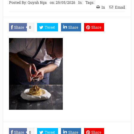
Posted By:
Quynh Nga
on:
29/05/2026
In:
Tags:
In
Email
Share
0
Tweet
Share
Share
Share
0
Tweet
Share
Share