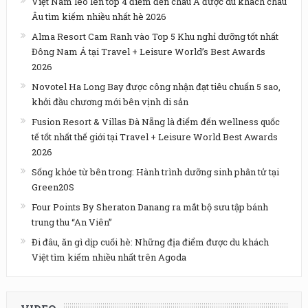
Việt Nam leo lên top 4 điểm đến châu Á được du khách châu
Âu tìm kiếm nhiều nhất hè 2026
Alma Resort Cam Ranh vào Top 5 Khu nghỉ dưỡng tốt nhất
Đông Nam Á tại Travel + Leisure World’s Best Awards
2026
Novotel Ha Long Bay được công nhận đạt tiêu chuẩn 5 sao,
khởi đầu chương mới bên vịnh di sản
Fusion Resort & Villas Đà Nẵng là điểm đến wellness quốc
tế tốt nhất thế giới tại Travel + Leisure World Best Awards
2026
Sống khỏe từ bên trong: Hành trình dưỡng sinh phân tử tại
Green20S
Four Points By Sheraton Danang ra mắt bộ sưu tập bánh
trung thu “An Viên”
Đi đâu, ăn gì dịp cuối hè: Những địa điểm được du khách
Việt tìm kiếm nhiều nhất trên Agoda