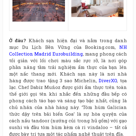
Ở
đâu?
Khách sạn hiện đại và nằm trong danh
mục Du Lịch Bền Vững của Booking.com,
NH
Collection Madrid Eurobuilding
, mang phong cách
tối giản với lối chơi màu sắc rực rỡ, là nơi góp
phần nâng tầm trải nghiệm ẩm thực của bạn lên
một nấc thang mới. Khách sạn này là nơi nhà
hàng được trao tặng 3 sao Michelin,
DiverXO
, tọa
lạc. Chef Dabiz Muñoz được giới ẩm thực trên toàn
thế giới gọi tên khi nhắc đến những đầu bếp có
phong cách táo bạo và sáng tạo bậc nhất, cũng là
chủ nhân của nhà hàng này. ‘Tôm hùm Galician
thức dậy trên bãi biển Goa’ là sự hòa quyện của
cách nấu tandoor (nướng củi trong hũ gốm) với gạo
sushi và đầu tôm hùm kèm cà ri vindaloo – tất cả
được bày trí tựa một tác phẩm nghệ thuật trên đĩa.