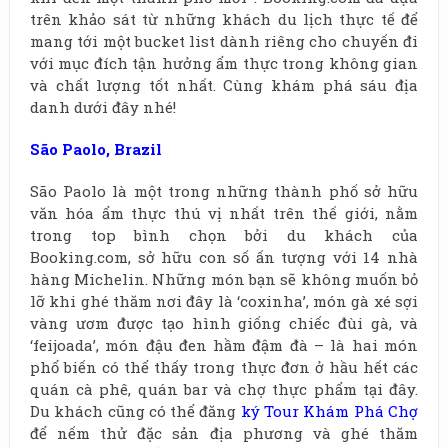
trên khảo sát từ những khách du lịch thực tế để
mang tới một bucket list dành riêng cho chuyến đi
với mục đích tận hưởng ẩm thực trong không gian
và chất lượng tốt nhất. Cùng khám phá sáu địa
danh dưới đây nhé!
São Paolo,
Brazil
São Paolo là một trong những thành phố sở hữu
văn hóa ẩm thực thú vị nhất trên thế giới, nằm
trong top bình chọn bởi du khách của
Booking.com, sở hữu con số ấn tượng với 14 nhà
hàng Michelin. Những món bạn sẽ không muốn bỏ
lỡ khi ghé thăm nơi đây là ‘coxinha’, món gà xé sợi
vàng ươm được tạo hình giống chiếc đùi gà, và
‘feijoada’, món đậu đen hầm đậm đà – là hai món
phổ biến có thể thấy trong thực đơn ở hầu hết các
quán cà phê, quán bar và chợ thực phẩm tại đây.
Du khách cũng có thể đăng
ký Tour Khám Phá Chợ
để nếm thử đặc sản địa phương và ghé thăm