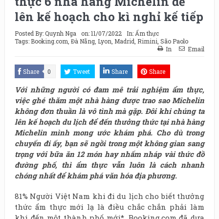
thực 6 nhà hàng Michelin để
lên kế hoạch cho kì nghỉ kế tiếp
Posted By:
Quynh Nga
on:
11/07/2022
In:
Ẩm thực
Tags:
Booking.com
,
Đà Nẵng
,
Lyon
,
Madrid
,
Rimini
,
São Paolo
In
Email
Share
0
Tweet
Share
Share
Với những người có đam mê trải nghiệm ẩm thực,
việc ghé thăm một nhà hàng được trao sao Michelin
không đơn thuần là vô tình mà gặp. Đôi khi chúng ta
lên kế hoạch du lịch để đến thưởng thức tại nhà hàng
Michelin mình mong ước khám phá. Cho dù trong
chuyến đi ấy, bạn sẽ ngồi trong một không gian sang
trọng với bữa ăn 12 món hay nhấm nháp vài thức đồ
đường phố, thì ẩm thực vẫn luôn là cách nhanh
chóng nhất để khám phá văn hóa địa phương.
81% Người Việt Nam khi đi du lịch cho biết thưởng
thức ẩm thực mới lạ là điều chắc chắn phải làm
khi đến một thành phố mới*. Booking.com đã dựa