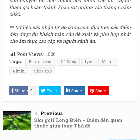
cho chuyển du lịch nhóm của mình sắp tới. Người
tham gia hoàn thành khảo sát online vào tháng 1 năm
2022.
**
Dữ liệu xác nhận từ Booking.com dựa trên các điểm
đến được du khách toàn cầu đề xuất và phù hợp nhất
cho ẩm thực cao cấp và người sành ăn.
Post Views:
1.526
Tags:
Booking.com
Đà Nẵng
Lyon
Madrid
Rimini
São Paolo
Share
0
Tweet
Share
Share
Previous
Sân golf Long Biên – Điểm đến quen
thuộc giữa lòng Thủ đô