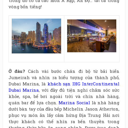
trong đó có cả các món Ả Rập, Ấn Độ… tất cả trong
vòng bốn tiếng!
Ở
đâu?
Cách vài bước chân đi bộ từ bãi biển
Jumeirah và nhìn ra biểu tượng của thành phố,
Dubai Marina, là
khách sạn IHG InterContinental
Dubai Marina
, với đầy đủ tiện nghi chăm sóc sức
khỏe, spa, bể bơi ngoài trời và chín nhà hàng,
quán bar để lựa chọn.
Marina Social
là nhà hàng
dưới bàn tay của đầu bếp Michelin Jason Atherton,
phục vụ món ăn lấy cảm hứng Địa Trung Hải nơi
thực khách có thể nhìn ra bến thuyền trong
thưởng thức bữa ăn sang chảnh. Được trao danh