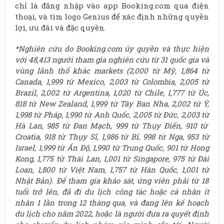
chỉ là đăng nhập vào app Booking.com qua điện
thoại, và tìm logo Genius để xác định những quyền
lợi, ưu đãi và đặc quyền.
*Nghiên cứu do Booking.com ủy quyền và thực hiện
với 48,413 người tham gia nghiên cứu từ 31 quốc gia và
vùng lãnh thổ khác
markets (2,000 từ
Mỹ, 1,864 từ
Canada, 1,999 từ
Mexico, 2,003 từ
Colombia, 2,005 từ
Brazil, 2,002 từ
Argentina, 1,020 từ
Chile, 1,777 từ
Úc
,
818 từ
New Zealand, 1,999 từ
Tây Ban Nha
, 2,002 từ
Ý,
1,998 từ
Pháp
, 1,990 từ
Anh Quốc
, 2,005 từ
Đức
, 2,003 từ
Hà Lan
, 985 từ
Đan Mạch
, 999 từ
Thụy Điển
, 910 từ
Croatia, 918 từ
Thụy Sĩ
, 1,986 từ
Bỉ
, 998 từ
Nga
, 953 từ
Israel, 1,999 từ
Ấn Độ
, 1,990 từ
Trung Quốc
, 901 từ Hong
Kong, 1,775 từ
Thái Lan
, 1,001 từ Singapore, 975 từ
Đài
Loan
, 1,800 từ
Việt
Nam
, 1,757 từ
Hàn Quốc
, 1,001 từ
Nhật Bản
). Để tham gia khảo sát, ứng viên phải từ 18
tuổi trở lên, đã đi du lịch công tác hoặc cá nhân ít
nhân 1 lần trong 12 tháng qua, và đang lên kế hoạch
du lịch cho năm 2022, hoặc là người đưa ra quyết định