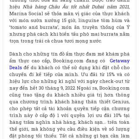
hiệu
Nhà hàng Châu Âu tốt nhất Dubai năm 2021,
Marina Social sẽ thỏa mãn vị giác của thực khách
với món sườn nướng 15 giờ, linguine tôm hùm và
‘tomato and burrata’, món ăn truyền thống của Ý
nhưng phá cách khi biến tấu phô mai burrata nằm
trọn trong trái cà chua tươi mọng nước.
Dành cho những tín đồ ẩm thực đam mê khám phá
ẩm thực cao cấp, Booking.com đang có
Getaway
Deals
để du khách có thể sử dụng khi đặt chỗ cho
chuyến đi kế tiếp của mình. Ưu đãi từ 15% và có
hiệu lực cho những kì nghỉ với ngày check-out từ
nay đến hết 30 tháng 9, 2022 Ngoài ra, Booking.com
cũng trao tặng du khách nhiều giá trị hơn thông
qua chương trình khách hàng thân thiết Genius,
cho phép tất cả tài khoản quyền tiếp cận chương
trình này ở cấp độ 1 với quyền lợi ưu đãi 10% tại
hàng trăm nghìn nhà hàng, khách sạn… trên toàn
thế giới, mà không yêu cầu điều kiện về số lượng
đặt phòng tối thiểu. Tất cả những gì bạn cần làm