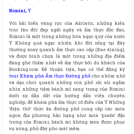
Rimini,
Ý
Với bãi biển vàng rực của Adriatic, những kiến
trúc lâu đời đẹp ngất ngây và ẩm thực độc đáo,
Rimini là một trong những hòn ngọc quý của nước
Ý. Không quá ngạc nhiên khi đời sống tại đây
thường xoay quanh ẩm thực cao cấp (fine dining),
và được bình chọn là một trong những địa điểm
đáng ghé thăm nhất về ẩm thực bởi du khách của
Booking.com. Để thuận tiện, bạn có thể đăng ký
tour Khám phá Ẩm thực Đường phố
cho nhóm nhỏ
và dạo chơi quanh những con phố rải sỏi ngắm
nhìn những tiệm bánh mì sang trọng của Rimini
dưới sự dẫn dắt của hướng dẫn viên chuyên
nghiệp, để khám phá ẩm thực cổ điển của Ý. Những
‘điện thờ’ thức ăn đường phố cung cấp các món
ngon địa phương hảo hạng như món ‘piada’ đặc
trưng của Rimini, bánh mì không men được phục
vụ nóng, phủ đầy pho mát mềm.