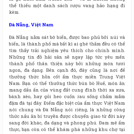
thể thiếu một danh sách rượu vang hảo hạng đi
kèm.
Đà
Nẵng, Việt Nam
Đà Nẵng nằm sát bờ biển, được bao phủ bởi núi và
biển, là thành phố mà bất kì ai ghé thăm đều có thể
tìm thấy trải nghiệm yêu thích cho chính mình.
Những tín đồ hải sản sẽ ngay lập tức yêu mến
thành phố thân thiện này bởi những món tươi
ngon, đa dạng. Bên cạnh đó, đây cũng là nơi để
thưởng thức hồn cốt ẩm thực miền Trung Việt
Nam. Bạn có thể thưởng thức bún bò Huế, món ăn
mang dấu ấn của vùng đất cung đình thời xa xưa,
bánh xèo, hay gỏi heo cuốn rau sống chấm mắm
đậm đà tại đây. Điểm đặc biệt của ẩm thực Việt Nam
nói chung và Đà Nẵng nói riêng, là những công
thức nấu ăn bí truyền được chuyển giao từ đời này
sang đời khác, đa dạng và phong phú. Đam mê ẩm
thực, bạn còn có thể khám phá những khu chợ tại