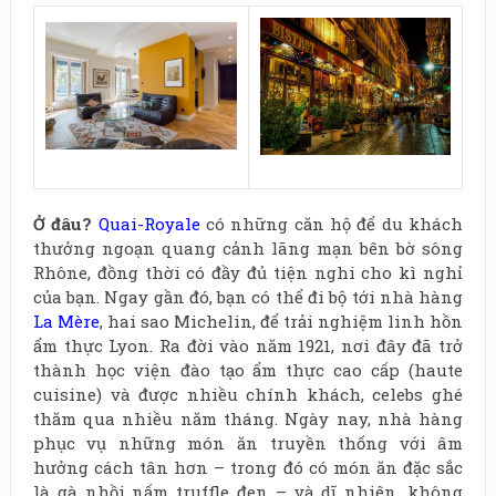
Ở
đâu?
Quai-Royale
có những căn hộ để du khách
thưởng ngoạn quang cảnh lãng mạn bên bờ sông
Rhône, đồng thời có đầy đủ tiện nghi cho kì nghỉ
của bạn. Ngay gần đó, bạn có thể đi bộ tới nhà hàng
La Mère
, hai sao Michelin, để trải nghiệm linh hồn
ẩm thực Lyon. Ra đời vào năm 1921, nơi đây đã trở
thành học viện đào tạo ẩm thực cao cấp (haute
cuisine) và được nhiều chính khách, celebs ghé
thăm qua nhiều năm tháng. Ngày nay, nhà hàng
phục vụ những món ăn truyền thống với âm
hưởng cách tân hơn – trong đó có món ăn đặc sắc
là gà nhồi nấm truffle đen – và dĩ nhiên, không