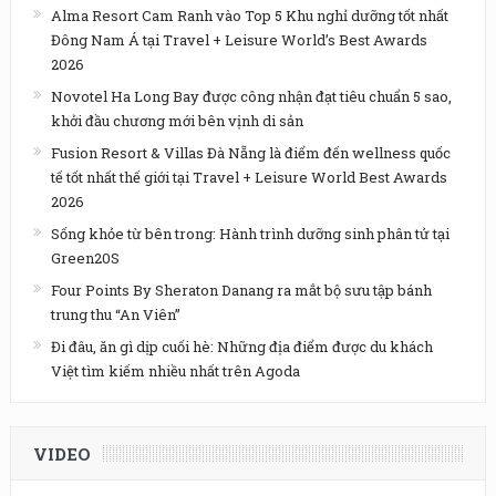
Alma Resort Cam Ranh vào Top 5 Khu nghỉ dưỡng tốt nhất
Đông Nam Á tại Travel + Leisure World’s Best Awards
2026
Novotel Ha Long Bay được công nhận đạt tiêu chuẩn 5 sao,
khởi đầu chương mới bên vịnh di sản
Fusion Resort & Villas Đà Nẵng là điểm đến wellness quốc
tế tốt nhất thế giới tại Travel + Leisure World Best Awards
2026
Sống khỏe từ bên trong: Hành trình dưỡng sinh phân tử tại
Green20S
Four Points By Sheraton Danang ra mắt bộ sưu tập bánh
trung thu “An Viên”
Đi đâu, ăn gì dịp cuối hè: Những địa điểm được du khách
Việt tìm kiếm nhiều nhất trên Agoda
VIDEO