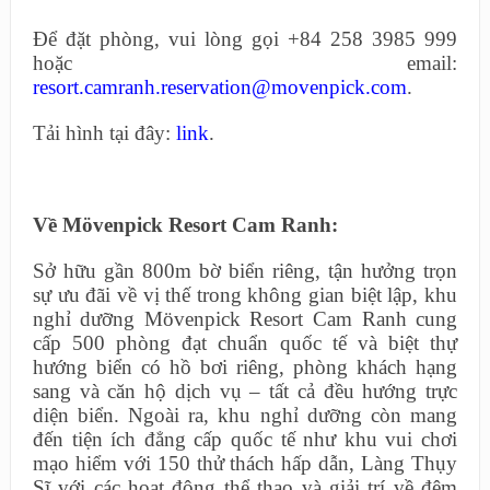
Để đặt phòng, vui lòng gọi +84 258 3985 999
hoặc email:
resort.camranh.reservation@movenpick.com
.
Tải hình tại đây:
link
.
Về Mövenpick Resort Cam Ranh:
Sở hữu gần 800m bờ biển riêng, tận hưởng trọn
sự ưu đãi về vị thế trong không gian biệt lập, khu
nghỉ dưỡng Mövenpick Resort Cam Ranh cung
cấp 500 phòng đạt chuẩn quốc tế và biệt thự
hướng biển có hồ bơi riêng, phòng khách hạng
sang và căn hộ dịch vụ – tất cả đều hướng trực
diện biển. Ngoài ra, khu nghỉ dưỡng còn mang
đến tiện ích đẳng cấp quốc tế như khu vui chơi
mạo hiểm với 150 thử thách hấp dẫn, Làng Thụy
Sĩ với các hoạt động thể thao và giải trí về đêm