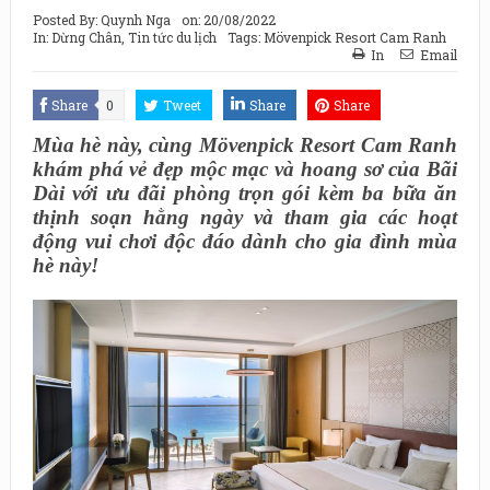
Posted By:
Quynh Nga
on:
20/08/2022
In:
Dừng Chân
,
Tin tức du lịch
Tags:
Mövenpick Resort Cam Ranh
In
Email
Share
0
Tweet
Share
Share
Mùa hè này, cùng Mövenpick Resort Cam Ranh
khám phá vẻ đẹp mộc mạc và hoang sơ của Bãi
Dài với ưu đãi phòng trọn gói kèm ba bữa ăn
thịnh soạn hằng ngày và tham gia các hoạt
động vui chơi độc đáo dành cho gia đình mùa
hè này!