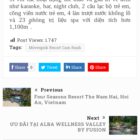
như karaoke, bar, night club, 2 câu lạc bộ trẻ em,
công viên nước trẻ em, 4 làn trượt nước khổng lồ
và 23 phòng trị liệu spa với diện tích hơn
2
1,100m
.
Post Views:
1.747
Tags:
Mövenpick Resort Cam Ranh
Share
0
Tweet
Share
Share
Previous
Four Seasons Resort The Nam Hai, Hoi
An, Vietnam
Next
ƯU ĐÃI TẠI ALBA WELLNESS VALLEY
BY FUSION