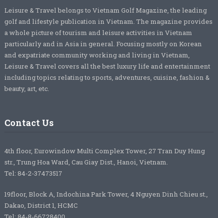
Leisure & Travel belongs to Vietnam Golf Magazine, the leading
golf and lifestyle publication in Vietnam. The magazine provides
a whole picture of tourism and leisure activities in Vietnam
particularly and in Asia in general. Focusing mostly on Korean
and expatriate community working and living in Vietnam,
Leisure & Travel covers all the best luxury life and entertainment
including topics relating to sports, adventures, cuisine, fashion &
beauty, art, etc.
Contact Us
4th floor, Eurowindow Multi Complex Tower, 27 Tran Duy Hung
str., Trung Hoa Ward, Cau Giay Dist., Hanoi, Vietnam.
Tel: 84-2-37473517
19floor, Block A, Indochina Park Tower, 4 Nguyen Dinh Chieu st.,
Dakao, District 1, HCMC
Tel: 84-8-66728400