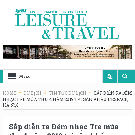
Menu
HOME
DU LỊCH
TIN TỨC DU LỊCH
SẮP DIỄN RA ĐÊM
NHẠC TRE MÙA THU 4 NĂM 2019 TẠI SÂN KHẤU L’ESPACE,
HÀ NỘI
Sắp diễn ra Đêm nhạc Tre mùa