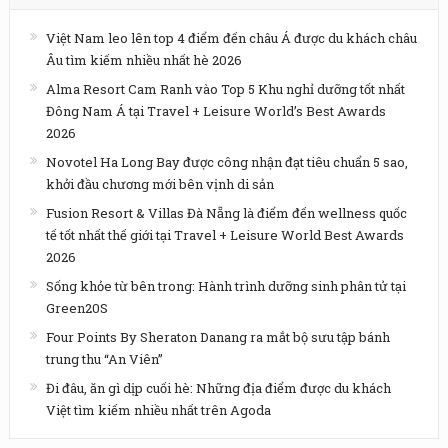
Việt Nam leo lên top 4 điểm đến châu Á được du khách châu
Âu tìm kiếm nhiều nhất hè 2026
Alma Resort Cam Ranh vào Top 5 Khu nghỉ dưỡng tốt nhất
Đông Nam Á tại Travel + Leisure World’s Best Awards
2026
Novotel Ha Long Bay được công nhận đạt tiêu chuẩn 5 sao,
khởi đầu chương mới bên vịnh di sản
Fusion Resort & Villas Đà Nẵng là điểm đến wellness quốc
tế tốt nhất thế giới tại Travel + Leisure World Best Awards
2026
Sống khỏe từ bên trong: Hành trình dưỡng sinh phân tử tại
Green20S
Four Points By Sheraton Danang ra mắt bộ sưu tập bánh
trung thu “An Viên”
Đi đâu, ăn gì dịp cuối hè: Những địa điểm được du khách
Việt tìm kiếm nhiều nhất trên Agoda