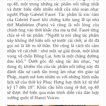
op.48, một trong những tác phẩm nổi tiếng nhất
và được biểu diễn nhiều nhất của nhà soạn nhạc
người Pháp Gabriel Fauré. Tác phẩm là xúc cảm
của Gabriel Fauré khi chứng kiến tang lễ tại nhà
thờ Madeleine (Paris) và cũng là nỗi lòng của
chính ông vào thời khắc cha mẹ tạ thế. Fauré từng
chia sẻ về tác phẩm :“Người ta nói rằng tác phẩm
này không thể hiện nỗi sợ trước cái chết, ai đó đã
gọi nó là lời ru tử thần. Đó cũng là cách tôi cảm
nhận về cái chết : như một sự giải thoát, một khát
vọng về chốn Bồng Lai, hơn là một chặng đường
đau khổ.” Dưới góc độ sáng tác âm nhạc, “sự
dung dị, khiêm tốn của tác phẩm nổi tiếng này đã
đánh dấu sự canh tân trong âm nhạc tôn giáo tại
Pháp, mạnh mẽ hơn nhiều so với những hình mẫu
lịch sử của thời kỳ Phục Hưng hay thời kỳ từ thế
kỷ 17 đến 18”. Khúc cầu hồn cung rê thứ, op.48
sẽ được thể hiện qua màn trình diễn của dàn hợp
xướng quốc tế Hanoi Voices.