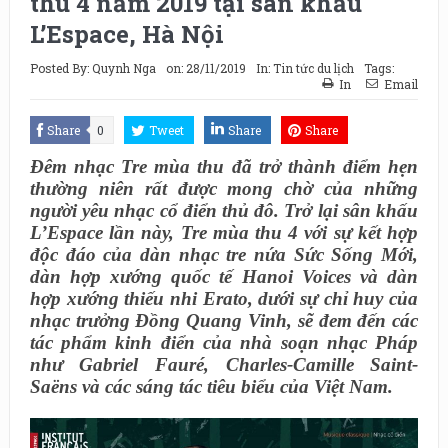
thu 4 năm 2019 tại sân khấu
L’Espace, Hà Nội
Posted By:
Quynh Nga
on:
28/11/2019
In:
Tin tức du lịch
Tags:
In
Email
Share
0
Tweet
Share
Share
Đêm nhạc Tre mùa thu đã trở thành điểm hẹn
thường niên rất được mong chờ của những
người yêu nhạc cổ điển thủ đô. Trở lại sân khấu
L’Espace lần này, Tre mùa thu 4 với sự kết hợp
độc đáo của dàn nhạc tre nứa Sức Sống Mới,
dàn hợp xướng quốc tế Hanoi Voices và dàn
hợp xướng thiếu nhi Erato, dưới sự chỉ huy của
nhạc trưởng Đồng Quang Vinh, sẽ đem đến các
tác phẩm kinh điển của nhà soạn nhạc Pháp
như Gabriel Fauré, Charles-Camille Saint-
Saëns và các sáng tác tiêu biểu của Việt Nam.