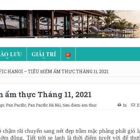
ÀO LƯU
GIẢI TRÍ
FIC HANOI – TIÊU ĐIỂM ẨM THỰC THÁNG 11, 2021
m ẩm thực Tháng 11, 2021
gs:
Pan Pacific
,
Pan Pacific Hà Nội
,
tieu-diem-am-thuc
In
E
chậm rãi chuyển sang nét đẹp trầm mặc phảng phất gió l
m đông. Tiết trời se lạnh là thời điểm tuyệt vời để thư