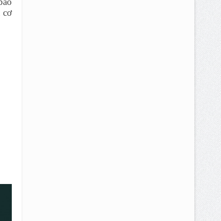
bào
 cơ