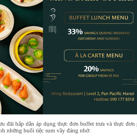
 đãi hấp dẫn áp dụng thực đơn buffet trưa và thực đơn 
nh những buổi tiệc sum vầy đáng nhớ: