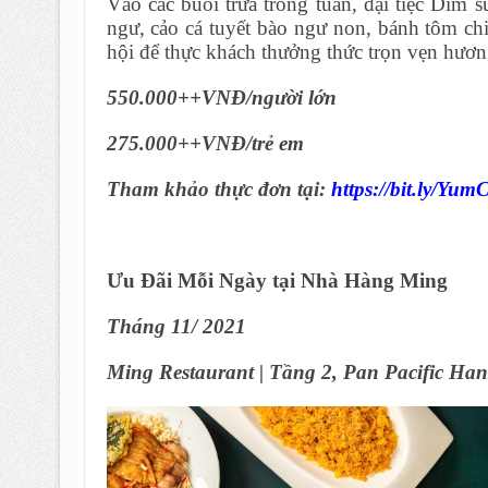
Vào các buổi trưa trong tuần, đại tiệc Dim
ngư, cảo cá tuyết bào ngư non, bánh tôm chi
hội để thực khách thưởng thức trọn vẹn hươ
550.000++VNĐ/người lớn
275.000++VNĐ/trẻ em
Tham khảo thực đơn tại:
https://bit.ly/Yu
Ưu Đãi Mỗi Ngày tại Nhà Hàng Ming
Tháng 11/ 2021
Ming Restaurant | Tầng 2, Pan Pacific Han