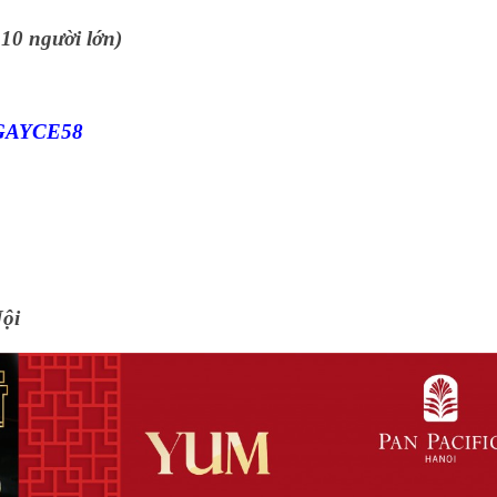
10 người lớn)
INGAYCE58
ội