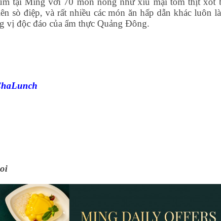
 sum tại Ming với 70 món nóng như xíu mại tôm thịt xốt 
ên sò điệp, và rất nhiều các món ăn hấp dẫn khác luôn là
ng vị độc đáo của ẩm thực Quảng Đông.
mChaLunch
oi