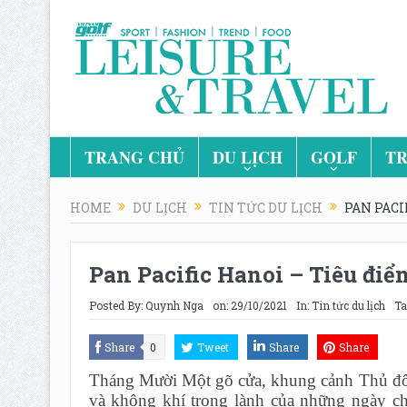
TRANG CHỦ
DU LỊCH
GOLF
TR
HOME
DU LỊCH
TIN TỨC DU LỊCH
PAN PACI
Pan Pacific Hanoi – Tiêu điể
Posted By:
Quynh Nga
on:
29/10/2021
In:
Tin tức du lịch
Ta
Share
0
Tweet
Share
Share
Tháng Mười Một gõ cửa, khung cảnh Thủ đô 
và không khí trong lành của những ngày chớ