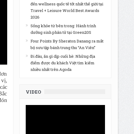
đến wellness quốc tế tốt nhất thế giới tại
Travel + Leisure World Best Awards
2026
Sống khỏe từ bên trong: Hành trình
dưỡng sinh phân tử tại Green20S
Four Points By Sheraton Danang ra mắt
bộ sưu tập bánh trung thu “An Viên”
Đi đâu, ăn gì dịp cuối hè: Những địa
điểm được du khách Việt tìm kiếm
nhiều nhất trên Agoda
đơn
vị,
các
VIDEO
Bắc
đón