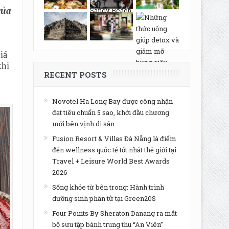
của
iá
khi
RECENT POSTS
Novotel Ha Long Bay được công nhận
đạt tiêu chuẩn 5 sao, khởi đầu chương
mới bên vịnh di sản
Fusion Resort & Villas Đà Nẵng là điểm
đến wellness quốc tế tốt nhất thế giới tại
Travel + Leisure World Best Awards
2026
Sống khỏe từ bên trong: Hành trình
dưỡng sinh phân tử tại Green20S
Four Points By Sheraton Danang ra mắt
bộ sưu tập bánh trung thu “An Viên”