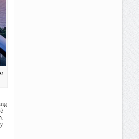
ủa
úng
uê
ực
ay