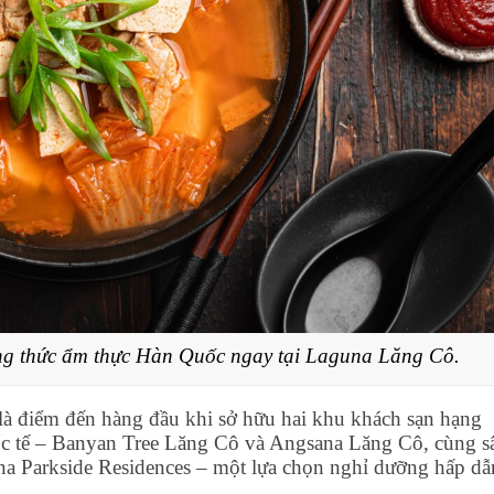
ởng thức ẩm thực Hàn Quốc ngay tại Laguna Lăng Cô.
 điểm đến hàng đầu khi sở hữu hai khu khách sạn hạng
uốc tế – Banyan Tree Lăng Cô và Angsana Lăng Cô, cùng s
a Parkside Residences – một lựa chọn nghỉ dưỡng hấp dẫ