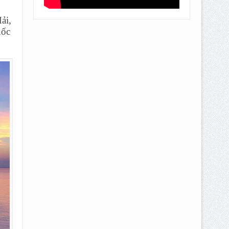
ải,
uốc