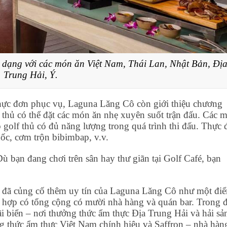
dạng với các món ăn Việt Nam, Thái Lan, Nhật Bản, Đị
Trung Hải, Ý.
hực đơn phục vụ, Laguna Lăng Cô còn giới thiệu chương
lf thủ có thể đặt các món ăn nhẹ xuyên suốt trận đấu. Các 
golf thủ có đủ năng lượng trong quá trình thi đấu. Thực 
ốc, cơm trộn bibimbap, v.v.
 bạn đang chơi trên sân hay thư giãn tại Golf Café, bạn
c đã củng cố thêm uy tín của Laguna Lăng Cô như một đi
 hợp có tổng cộng có mười nhà hàng và quán bar. Trong 
i biển – nơi thưởng thức ẩm thực Địa Trung Hải và hải sả
g thức ẩm thực Việt Nam chính hiệu và Saffron – nhà hàn