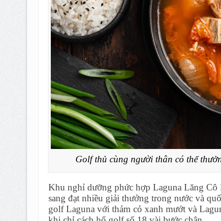
Golf thủ cùng người thân có thể thư
Khu nghỉ dưỡng phức hợp Laguna Lăng Cô là
sang đạt nhiều giải thưởng trong nước và q
golf Laguna với thảm cỏ xanh mướt và Lagun
khi chỉ cách hố golf số 18 vài bước chân.