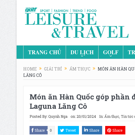
TRANG CHỦ
DU LỊCH
GOLF
TR
HOME
GIẢI TRÍ
ẨM THỰC
MÓN ĂN HÀN QUỐ
LĂNG CÔ
Món ăn Hàn Quốc góp phần đa
Laguna Lăng Cô
Posted By:
Quynh Nga
on:
20/01/2024
In:
Ẩm thực
,
Tin tức 
Share
0
Tweet
Share
Share