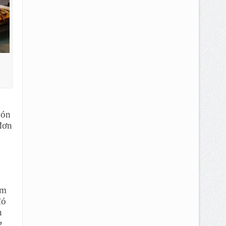
a
món
đơn
ểm
đó
n
g