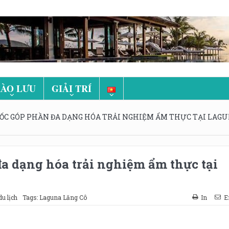
ÀO LƯU
GIẢI TRÍ
C GÓP PHẦN ĐA DẠNG HÓA TRẢI NGHIỆM ẨM THỰC TẠI LAG
 dạng hóa trải nghiệm ẩm thực tại
du lịch
Tags:
Laguna Lăng Cô
In
E