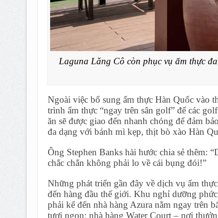
Laguna Lăng Cô còn phục vụ ẩm thực đa 
Ngoài việc bổ sung ẩm thực Hàn Quốc vào t
trình ẩm thực “ngay trên sân golf” để các go
ăn sẽ được giao đến nhanh chóng để đảm bảo 
đa dạng với bánh mì kẹp, thịt bò xào Hàn Qu
Ông Stephen Banks hài hước chia sẻ thêm: “Dù
chắc chắn không phải lo về cái bụng đói!”
Những phát triển gần đây về dịch vụ ẩm thự
đến hàng đầu thế giới. Khu nghỉ dưỡng phức
phải kể đến nhà hàng Azura nằm ngay trên bã
tươi ngon; nhà hàng Water Court – nơi thưởn