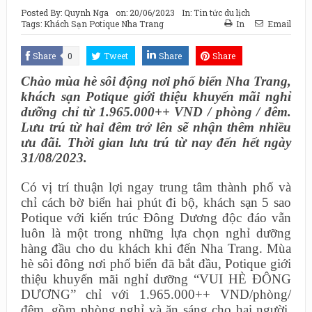
Posted By:
Quynh Nga
on:
20/06/2023
In:
Tin tức du lịch
Tags:
Khách Sạn Potique Nha Trang
In
Email
Share
0
Tweet
Share
Share
Chào mùa hè sôi động nơi phố biển Nha Trang,
khách sạn Potique giới thiệu khuyến mãi nghỉ
dưỡng chỉ từ 1.965.000++ VND / phòng / đêm.
Lưu trú từ hai đêm trở lên sẽ nhận thêm nhiều
ưu đãi. Thời gian lưu trú từ nay đến hết ngày
31/08/2023.
Có vị trí thuận lợi ngay trung tâm thành phố và
chỉ cách bờ biển hai phút đi bộ, khách sạn 5 sao
Potique với kiến trúc Đông Dương độc đáo vẫn
luôn là một trong những lựa chọn nghỉ dưỡng
hàng đầu cho du khách khi đến Nha Trang. Mùa
hè sôi đông nơi phố biển đã bắt đầu, Potique giới
thiệu khuyến mãi nghỉ dưỡng “VUI HÈ ĐÔNG
DƯƠNG” chỉ với 1.965.000++ VND/phòng/
đêm, gồm phòng nghỉ và ăn sáng cho hai người,