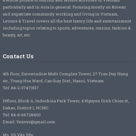
particularly and in Asia in general. Focusing mostly on Korean
and expatriate community working and living in Vietnam,
Leisure & Travel covers all the best luxury life and entertainment
including topics relating to sports, adventures, cuisine, fashion &
beauty, art, etc.
Contact Us
4th floor, Eurowindow Multi Complex Tower, 27 Tran Duy Hung
str., Trung Hoa Ward, Cau Giay Dist., Hanoi, Vietnam.
Tel: 84-2-37473517
19floor, Block A, Indochina Park Tower, 4 Nguyen Dinh Chieu st.,
Dakao, District 1, HCMC
Tel: 84-8-66728400
Email: Yenvuv@gmail.com
Ms. Vũ Vân Yến