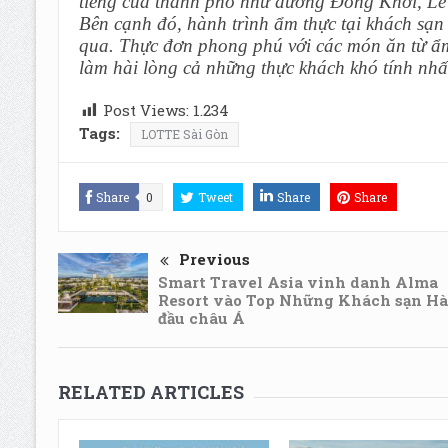
tiếng của thành phố như đường Đồng Khởi, Lê 
Bên cạnh đó, hành trình ẩm thực tại khách sạ
qua. Thực đơn phong phú với các món ăn từ ẩm 
làm hài lòng cả những thực khách khó tính nhấ
Post Views:
1.234
Tags:
LOTTE Sài Gòn
Share
0
Tweet
Share
Share
Previous
Smart Travel Asia vinh danh Alma
Resort vào Top Những Khách sạn H
đầu châu Á
RELATED ARTICLES