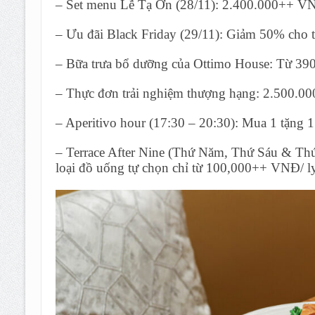
– Set menu Lễ Tạ Ơn (28/11): 2.400.000++ V
– Ưu đãi Black Friday (29/11): Giảm 50% cho tất
– Bữa trưa bổ dưỡng của Ottimo House: Từ 
– Thực đơn trải nghiệm thượng hạng: 2.500.0
– Aperitivo hour (17:30 – 20:30): Mua 1 tặng 1 c
– Terrace After Nine (Thứ Năm, Thứ Sáu & Thứ
loại đồ uống tự chọn chỉ từ 100,000++ VNĐ/ l