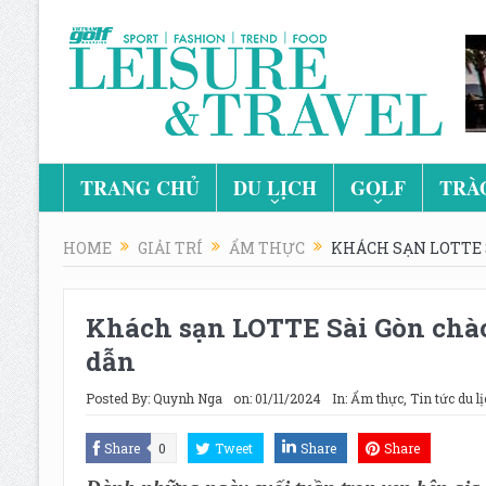
TRANG CHỦ
DU LỊCH
GOLF
TRÀ
HOME
GIẢI TRÍ
ẨM THỰC
KHÁCH SẠN LOTTE S
Khách sạn LOTTE Sài Gòn chào 
dẫn
Posted By:
Quynh Nga
on:
01/11/2024
In:
Ẩm thực
,
Tin tức du lị
Share
0
Tweet
Share
Share