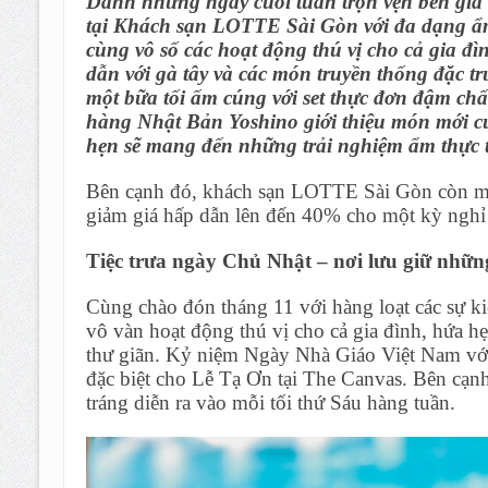
Dành những ngày cuối tuần trọn vẹn bên gia
tại Khách sạn LOTTE Sài Gòn với đa dạng ẩ
cùng vô số các hoạt động thú vị cho cả gia đìn
dẫn với gà tây và các món truyền thống đặc 
một bữa tối ấm cúng với set thực đơn đậm chấ
hàng Nhật Bản Yoshino giới thiệu món mới củ
hẹn sẽ mang đến những trải nghiệm ẩm thực t
Bên cạnh đó, khách sạn LOTTE Sài Gòn còn m
giảm giá hấp dẫn lên đến 40% cho một kỳ nghỉ
Tiệc trưa ngày Chủ Nhật – nơi lưu giữ nhữ
Cùng chào đón tháng 11 với hàng loạt các sự ki
vô vàn hoạt động thú vị cho cả gia đình, hứa 
thư giãn. Kỷ niệm Ngày Nhà Giáo Việt Nam với 
đặc biệt cho Lễ Tạ Ơn tại The Canvas. Bên cạnh
tráng diễn ra vào mỗi tối thứ Sáu hàng tuần.