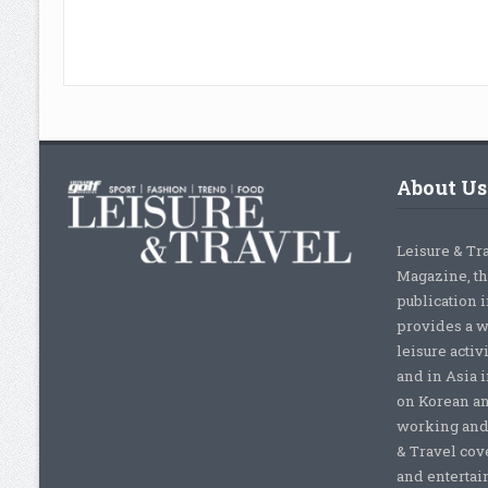
About Us
Leisure & Tr
Magazine, th
publication 
provides a w
leisure activ
and in Asia 
on Korean a
working and 
& Travel cove
and entertai