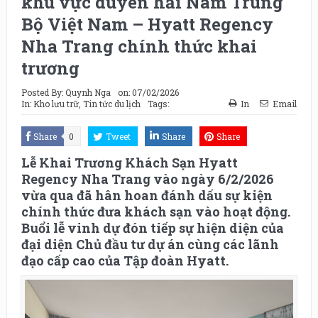
khu vực duyên hải Nam Trung
Bộ Việt Nam – Hyatt Regency
Nha Trang chính thức khai
trương
Posted By:
Quynh Nga
on:
07/02/2026
In:
Kho lưu trữ
,
Tin tức du lịch
Tags:
In
Email
Share
0
Tweet
Share
Share
Lễ Khai Trương Khách Sạn Hyatt
Regency Nha Trang vào ngày 6/2/2026
vừa qua đã hân hoan đánh dấu sự kiện
chính thức đưa khách sạn vào hoạt động.
Buổi lễ vinh dự đón tiếp sự hiện diện của
đại diện Chủ đầu tư dự án cùng các lãnh
đạo cấp cao của Tập đoàn Hyatt.