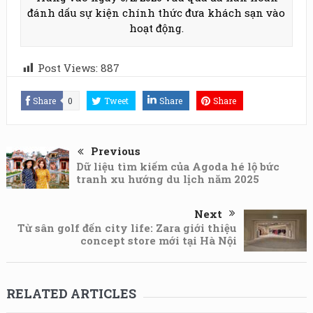
đánh dấu sự kiện chính thức đưa khách sạn vào
hoạt động.
Post Views:
887
Share
0
Tweet
Share
Share
Previous
Dữ liệu tìm kiếm của Agoda hé lộ bức
tranh xu hướng du lịch năm 2025
Next
Từ sân golf đến city life: Zara giới thiệu
concept store mới tại Hà Nội
RELATED ARTICLES