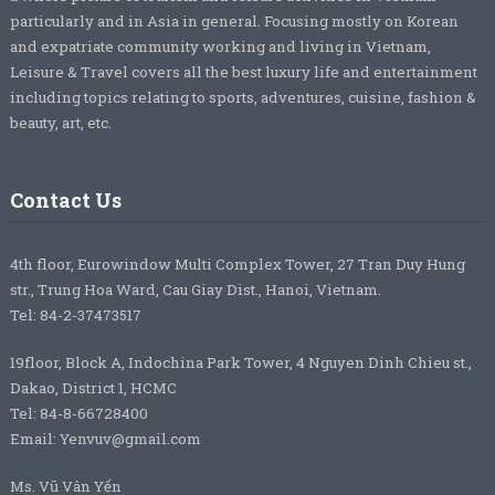
particularly and in Asia in general. Focusing mostly on Korean
and expatriate community working and living in Vietnam,
Leisure & Travel covers all the best luxury life and entertainment
including topics relating to sports, adventures, cuisine, fashion &
beauty, art, etc.
Contact Us
4th floor, Eurowindow Multi Complex Tower, 27 Tran Duy Hung
str., Trung Hoa Ward, Cau Giay Dist., Hanoi, Vietnam.
Tel: 84-2-37473517
19floor, Block A, Indochina Park Tower, 4 Nguyen Dinh Chieu st.,
Dakao, District 1, HCMC
Tel: 84-8-66728400
Email: Yenvuv@gmail.com
Ms. Vũ Vân Yến