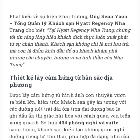
Phát biểu về sự kiện khai trương,
Ông Sean Yoon
– Tổng Quản lý Khách sạn Hyatt Regency Nha
Trang
cho biết:
“Tại Hyatt Regency Nha Trang, chúng
tôi tin rằng lòng hiếu khách đích thực luôn xuất phát
từ sự chân thành.
Khách sạn không chỉ là nơi lưu trú,
mà còn là điểm khởi đầu để du khách khám phá
những câu chuyện, hương vị và tinh thần của Nha
Trang”
.
Thiết kế lấy cảm hứng từ bản sắc địa
phương
Được lấy cảm hứng từ hình ảnh con thuyền vươn
ra biển lớn, kiến trúc khách sạn gây ấn tượng với
các đường nét trải dài ôm trọn đại dương bao la,
ghi dấu ấn thị giác hài hòa với cảnh quan ven biển
xung quanh. Sở hữu
434 phòng nghỉ và suite
sang trọng, khách sạn kiến tạo không gian nghỉ
dưỡng riêng tư, thư thái, phù hợp đa dạng nhu cầu