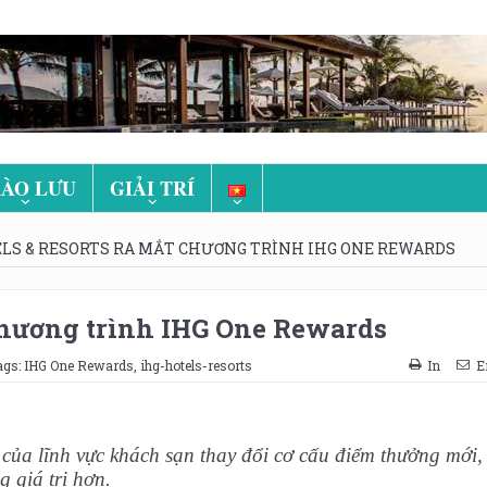
ÀO LƯU
GIẢI TRÍ
ELS & RESORTS RA MẮT CHƯƠNG TRÌNH IHG ONE REWARDS
 chương trình IHG One Rewards
ags:
IHG One Rewards
,
ihg-hotels-resorts
In
E
 của lĩnh vực khách sạn thay đổi cơ cấu điểm thưởng mới,
 giá trị hơn.