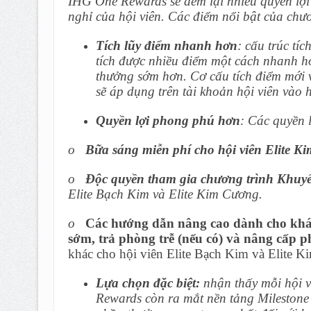
IHG One Rewards sẽ đem lại nhiều quyền lợi q
nghỉ của hội viên. Các điểm nổi bật của chư
Tích lũy điểm nhanh hơn
: cấu trúc tí
tích được nhiều điểm một cách nhanh h
thưởng sớm hơn. Cơ cấu tích điểm mới 
sẽ áp dụng trên tài khoản hội viên vào
Quyền lợi phong phú hơn
: Các quyền 
o
Bữa sáng miễn phí cho hội viên Elite 
o
Độc quyền tham gia chương trình Khuyế
Elite Bạch Kim và Elite Kim Cương.
o
Các hướng dẫn nâng cao dành cho khách
sớm, trả phòng trễ (nếu có) và nâng cấp 
khác cho hội viên Elite Bạch Kim và Elite 
Lựa chọn đặc biệt:
nhận thấy mỗi hội v
Rewards còn ra mắt nền tảng Milestone