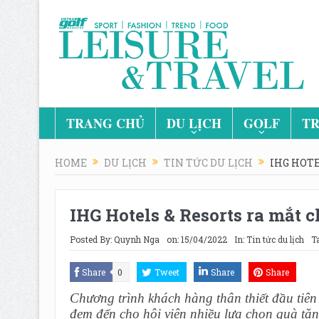
TRANG CHỦ
DU LỊCH
GOLF
TR
HOME
DU LỊCH
TIN TỨC DU LỊCH
IHG HOT
IHG Hotels & Resorts ra mắt
Posted By:
Quynh Nga
on:
15/04/2022
In:
Tin tức du lịch
T
Share
0
Tweet
Share
Share
Chương trình khách hàng thân thiết đầu tiên
đem đến cho hội viên nhiều lựa chọn quà tặng