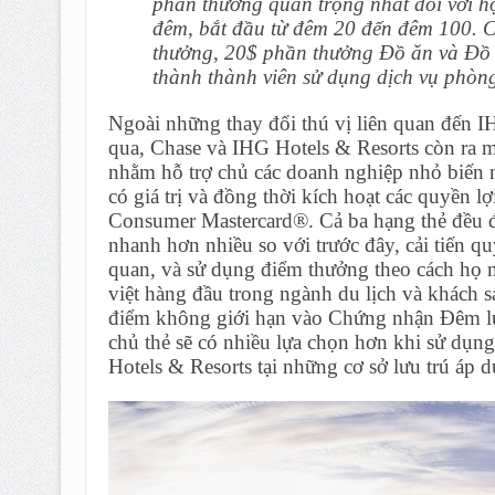
phần thưởng quan trọng nhất đối với họ
đêm, bắt đầu từ đêm 20 đến đêm 100. 
thưởng, 20$ phần thưởng Đồ ăn và Đồ 
thành thành viên sử dụng dịch vụ phòng
Ngoài những thay đổi thú vị liên quan đến 
qua, Chase và IHG Hotels & Resorts còn ra m
nhằm hỗ trợ chủ các doanh nghiệp nhỏ biến 
có giá trị và đồng thời kích hoạt các quyền l
Consumer Mastercard®. Cả ba hạng thẻ đều đư
nhanh hơn nhiều so với trước đây, cải tiến q
quan, và sử dụng điểm thưởng theo cách họ
việt hàng đầu trong ngành du lịch và khách s
điểm không giới hạn vào Chứng nhận Đêm lưu
chủ thẻ sẽ có nhiều lựa chọn hơn khi sử dụ
Hotels & Resorts tại những cơ sở lưu trú áp