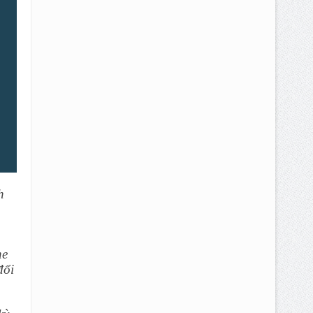
h
ne
đổi