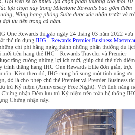
. Hội viên sẽ có nhiều lựa chọn phần thưởng cho mỗi 10
Các lựa chọn này trong Milestone Rewards bao gồm điểm
uống, Nâng hạng phòng Suite được xác nhận trước và tr
 đợi ưu tiên trong cả năm.
IHG One Rewards thì vào ngày 24 tháng 03 năm 2022 vừa
®
ắt thẻ tín dụng
IHG
Rewards Premier Business Masterca
những chi phí hằng ngày thành những phần thưởng du lịc
®
ợi mới trên hạng thẻ IHG
Rewards Traveler và Premier
ợc tăng cường những lợi ích mới, giúp chủ thẻ tích điểm
uy trình thăng hạng IHG One Rewards Elite đơn giản, trực
 muốn. Kèm theo đó, IHG cũng bổ sung một tính năng ưu
ạn, đó là cho phép chủ thẻ Premier và Premier Business tíc
 trú Kỷ niệm (Anniversary Free Night). Với tính năng n
ng Chứng nhận Đêm lưu trú Kỷ niệm trên toàn hệ thống IH
 dụng Chứng nhận này.