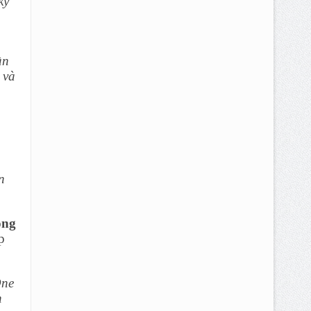
kỳ
ần
 và
n
òng
p
One
n