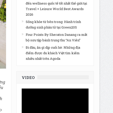
đến wellness quốc tế tốt nhất thế giới tại
Travel + Leisure World Best Awards
2026
Sống khỏe từ bên trong: Hành trình
dưỡng sinh phân tử tại Green20S
Four Points By Sheraton Danang ra mắt
bộ sưu tập bánh trung thu “An Viên”
Đi đâu, ăn gì dịp cuối hè: Những địa
điểm được du khách Việt tìm kiếm
nhiều nhất trên Agoda
VIDEO
ơng
ệu
nh
o