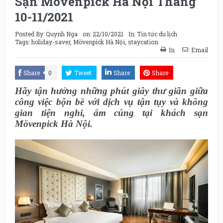
Sạn Mövenpick Hà Nội Tháng
10-11/2021
Posted By:
Quynh Nga
on:
22/10/2021
In:
Tin tức du lịch
Tags:
holiday-saver
,
Mövenpick Hà Nội
,
staycation
In
Email
Share
0
Tweet
Share
Share
Hãy tận hưởng những phút giây thư giãn giữa
công việc bộn bề với dịch vụ tận tụy và không
gian tiện nghi, ấm cúng tại khách sạn
Mövenpick Hà Nội.