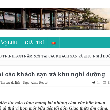
ÀO LƯU
GIẢI TRÍ
 TRÌNH ĐÓN NĂM MỚI TẠI CÁC KHÁCH SẠN VÀ KHU NGHỈ DƯ
i các khách sạn và khu nghỉ dưỡng
,
Tin tức du lịch
Tags:
Alma Resort
In
E
đến lúc nào cũng mang lại những cảm xúc hân hoan
gì thú vị hơn một bữa tiệc tối đón Giao thừa ấm cúng,