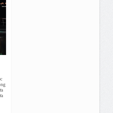
ệc
ong
ửa
ựa
b