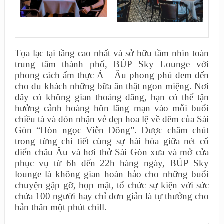
Tọa lạc tại tầng cao nhất và sở hữu tầm nhìn toàn
trung tâm thành phố, BÚP Sky Lounge với
phong cách ẩm thực Á – Âu phong phú đem đến
cho du khách những bữa ăn thật ngon miệng. Nơi
đây có không gian thoáng đãng, bạn có thể tận
hưởng cảnh hoàng hôn lãng mạn vào mỗi buổi
chiều tà và đón nhận vẻ đẹp hoa lệ về đêm của Sài
Gòn “Hòn ngọc Viễn Đông”. Được chăm chút
trong từng chi tiết cùng sự hài hòa giữa nét cổ
điển châu Âu và hơi thở Sài Gòn xưa và mở cửa
phục vụ từ 6h đến 22h hàng ngày, BÚP Sky
lounge là không gian hoàn hảo cho những buổi
chuyện gặp gỡ, họp mặt, tổ chức sự kiện với sức
chứa 100 người hay chỉ đơn giản là tự thưởng cho
bản thân một phút chill.