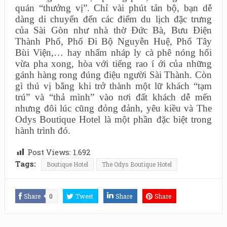
quán “thưởng vị”. Chỉ vài phút tản bộ, bạn dễ
dàng di chuyển đến các điểm du lịch đặc trưng
của Sài Gòn như nhà thờ Đức Bà, Bưu Điện
Thành Phố, Phố Đi Bộ Nguyễn Huệ, Phố Tây
Bùi Viện,… hay nhấm nháp ly cà phê nóng hổi
vừa pha xong, hòa với tiếng rao í ới của những
gánh hàng rong đúng điệu người Sài Thành. Còn
gì thú vị bằng khi trở thành một lữ khách “tạm
trú” và “thả mình” vào nơi đất khách dễ mến
nhưng đôi lúc cũng đỏng đảnh, yêu kiều và The
Odys Boutique Hotel là một phần đặc biệt trong
hành trình đó.
Post Views:
1.692
Tags:
Boutique Hotel
The Odys Boutique Hotel
Share
0
Tweet
Share
Share