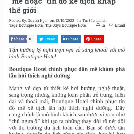
“mê hoặc” tín đồ xê dịch khắp
thế giới
Posted By:
Quynh Nga
on:
12/10/2022
In:
Tin tức du lịch
Tags:
Boutique Hotel
,
The Odys Boutique Hotel
In
Email
Share
0
Tweet
Share
Share
Tận hưởng kỳ nghỉ trọn vẹn và sảng khoái với mô
hình Boutique Hotel.
Boutique Hotel chinh phục dân mê khám phá
lẫn hội thích nghỉ dưỡng
Mang vẻ đẹp từ thiết kế hơi hướng nghệ thuật,
sang trọng nhưng không kém phần trẻ trung, hiện
đại và thoải mái, Boutique Hotel chinh phục tín
đồ mê xê dịch lẫn hội thích nghỉ dưỡng. Đây
cũng chính là mô hình khách sạn được ví von như
“chú ngựa ô” khi tạo ra những thay đổi rõ nét đối
với thị trường du lịch toàn cầu. Bạn sẽ được tận