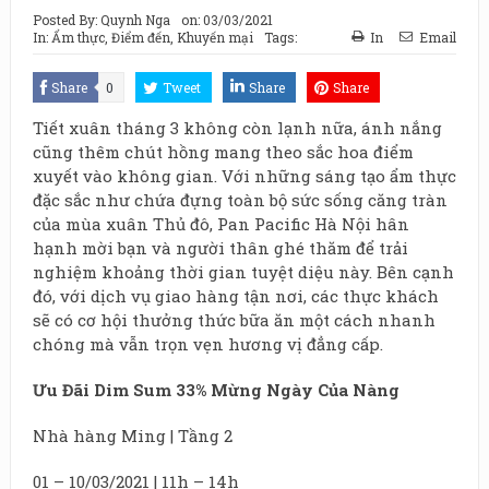
Posted By:
Quynh Nga
on:
03/03/2021
In:
Ẩm thực
,
Điểm đến
,
Khuyến mại
Tags:
In
Email
Share
0
Tweet
Share
Share
Tiết xuân tháng 3 không còn lạnh nữa, ánh nắng
cũng thêm chút hồng mang theo sắc hoa điểm
xuyết vào không gian. Với những sáng tạo ẩm thực
đặc sắc như chứa đựng toàn bộ sức sống căng tràn
của mùa xuân Thủ đô, Pan Pacific Hà Nội hân
hạnh mời bạn và người thân ghé thăm để trải
nghiệm khoảng thời gian tuyệt diệu này. Bên cạnh
đó, với dịch vụ giao hàng tận nơi, các thực khách
sẽ có cơ hội thưởng thức bữa ăn một cách nhanh
chóng mà vẫn trọn vẹn hương vị đẳng cấp.
Ưu Đãi Dim Sum 33% Mừng Ngày Của Nàng
Nhà hàng Ming | Tầng 2
01 – 10/03/2021 | 11h – 14h