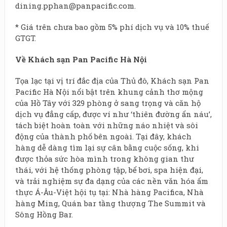
dining.pphan@panpacific.com
.
* Giá trên chưa bao gồm 5% phí dịch vụ và 10% thuế
GTGT.
Về Khách sạn Pan Pacific Hà Nội
Tọa lạc tại vị trí đắc địa của Thủ đô, Khách sạn Pan
Pacific Hà Nội nổi bật trên khung cảnh thơ mộng
của Hồ Tây với 329 phòng ở sang trọng và căn hộ
dịch vụ đẳng cấp, được ví như ‘thiên đường ẩn náu’,
tách biệt hoàn toàn với những náo nhiệt và sôi
động của thành phố bên ngoài.
Tại đây, khách
hàng dễ dàng tìm lại sự cân bằng cuộc sống, khi
được thỏa sức hòa mình trong không gian thư
thái, với hệ thống phòng tập, bể bơi, spa hiện đại,
và trải nghiệm sự đa dạng của các nền văn hóa ẩm
thực Á-Âu-Việt hội tụ tại: Nhà hàng Pacifica, Nhà
hàng Ming, Quán bar tầng thượng The Summit và
Sông Hồng Bar.