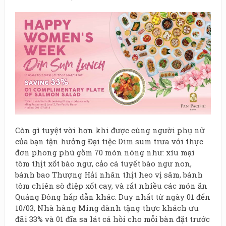
Còn gì tuyệt vời hơn khi được cùng người phụ nữ
của bạn tận hưởng Đại tiệc Dim sum trưa với thực
đơn phong phú gồm 70 món nóng như: xíu mại
tôm thịt xốt bào ngư, cảo cá tuyết bào ngư non,
bánh bao Thượng Hải nhân thịt heo vị sâm, bánh
tôm chiên sò điệp xốt cay, và rất nhiều các món ăn
Quảng Đông hấp dẫn khác. Duy nhất từ ngày 01 đến
10/03, Nhà hàng Ming dành tặng thực khách ưu
đãi 33% và 01 đĩa sa lát cá hồi cho mỗi bàn đặt trước