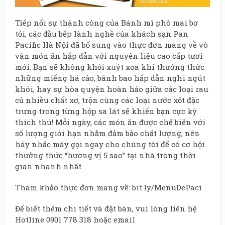
Tiếp nối sự thành công của Bánh mì phô mai bơ
tỏi, các đầu bếp lành nghề của khách sạn Pan
Pacific Hà Nội đã bổ sung vào thực đơn mang về vô
vàn món ăn hấp dẫn với nguyên liệu cao cấp tươi
mới. Bạn sẽ không khỏi xuýt xoa khi thưởng thức
những miếng há cảo, bánh bao hấp dẫn nghi ngút
khói, hay sự hòa quyện hoàn hảo giữa các loại rau
củ nhiều chất xơ, trộn cùng các loại nước xốt đặc
trưng trong từng hộp sa lát sẽ khiến bạn cực kỳ
thích thú! Mỗi ngày, các món ăn được chế biến với
số lượng giới hạn nhằm đảm bảo chất lượng, nên
hãy nhấc máy gọi ngay cho chúng tôi để có cơ hội
thưởng thức “hương vị 5 sao” tại nhà trong thời
gian nhanh nhất.
Tham khảo thực đơn mang về: bit.ly/MenuDePaci
Để biết thêm chi tiết và đặt bàn, vui lòng liên hệ
Hotline 0901 778 318 hoặc email