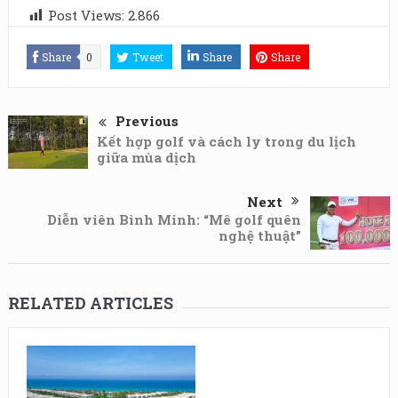
Post Views:
2.866
Share
0
Tweet
Share
Share
Previous
Kết hợp golf và cách ly trong du lịch
giữa mùa dịch
Next
Diễn viên Bình Minh: “Mê golf quên
nghệ thuật”
RELATED ARTICLES