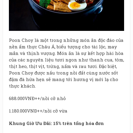
Poon Choy là một trong những món ăn độc đáo của
nền ẩm thực Châu Á, biểu tượng cho tài lộc, may
mắn và thịnh vượng. Món ăn là sự kết hợp hài hòa
của các nguyên liệu tươi ngon như thanh cua, tôm,
thịt heo, thịt vịt, trứng, nấm và rau tươi. Đặc biệt,
Poon Choy được nấu trong nồi đất cùng nước sốt
đậm đà hứa hẹn sẽ mang tới hương vị mới lạ cho
thực khách.
688.000VNĐ++/nồi cỡ nhỏ
1.180.000VNĐ++/nồi cỡ vừa
Khung Giờ Ưu Đãi: 15% trên tổng hóa đơn