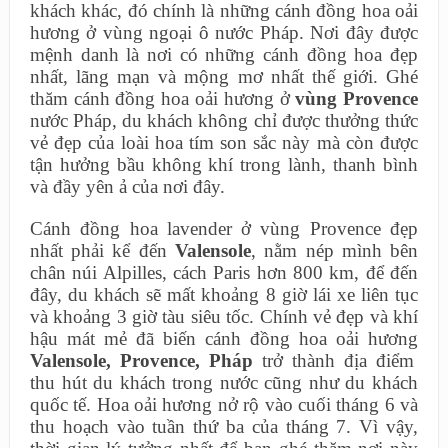
khách khác, đó chính là những cánh đồng hoa oải
hương ở vùng ngoại ô nước Pháp. Nơi đây được
mệnh danh là nơi có những cánh đồng hoa đẹp
nhất, lãng mạn và mộng mơ nhất thế giới. Ghé
thăm cánh đồng hoa oải hương ở
vùng Provence
nước Pháp, du khách không chỉ được thưởng thức
vẻ đẹp của loài hoa tím son sắc này mà còn được
tận hưởng bầu không khí trong lành, thanh bình
và đầy yên ả của nơi đây.
Cánh đồng hoa lavender ở vùng Provence đẹp
nhất phải kể đến
Valensole
, nằm nép mình bên
chân núi Alpilles, cách Paris hơn 800 km, để đến
đây, du khách sẽ mất khoảng 8 giờ lái xe liên tục
và khoảng 3 giờ tàu siêu tốc. Chính vẻ đẹp và khí
hậu mát mẻ đã biến cánh đồng hoa oải hương
Valensole, Provence, Pháp
trở thành địa điểm
thu hút du khách trong nước cũng như du khách
quốc tế. Hoa oải hương nở rộ vào cuối tháng 6 và
thu hoạch vào tuần thứ ba của tháng 7. Vì vậy,