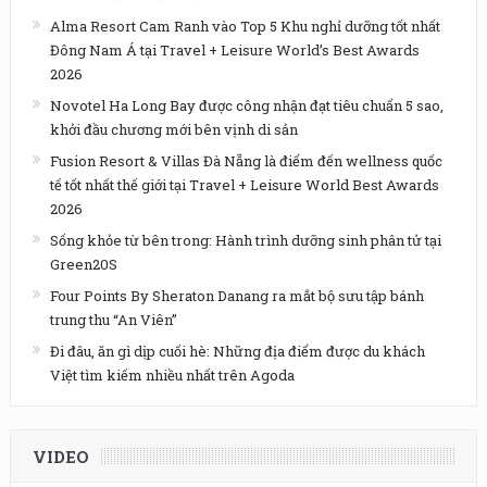
Alma Resort Cam Ranh vào Top 5 Khu nghỉ dưỡng tốt nhất
Đông Nam Á tại Travel + Leisure World’s Best Awards
2026
Novotel Ha Long Bay được công nhận đạt tiêu chuẩn 5 sao,
khởi đầu chương mới bên vịnh di sản
Fusion Resort & Villas Đà Nẵng là điểm đến wellness quốc
tế tốt nhất thế giới tại Travel + Leisure World Best Awards
2026
Sống khỏe từ bên trong: Hành trình dưỡng sinh phân tử tại
Green20S
Four Points By Sheraton Danang ra mắt bộ sưu tập bánh
trung thu “An Viên”
Đi đâu, ăn gì dịp cuối hè: Những địa điểm được du khách
Việt tìm kiếm nhiều nhất trên Agoda
VIDEO