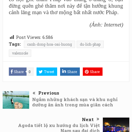
đừng quên ghé thăm nơi này để tận hưởng khung
cảnh lãng mạn và thơ mộng bất nhất nước Pháp.
(Ảnh: Internet)
Post Views:
6.586
Tags:
canh-dong-hoa-oai-huong
du-lich-phap
valensole
Share
0
Tweet
Share
Share
Previous
Ngắm những khách sạn và khu nghỉ
dưỡng ăn ảnh trong mùa giãn cách
Next
Agoda tiết lộ xu hướng du lịch Việt
Nam sau đại dịch