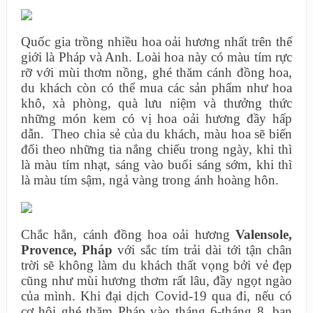
Quốc gia trồng nhiều hoa oải hương nhất trên thế
giới là Pháp và Anh. Loài hoa này có màu tím rực
rỡ với mùi thơm nồng, ghé thăm cánh đồng hoa,
du khách còn có thể mua các sản phẩm như hoa
khô, xà phòng, quà lưu niệm và thưởng thức
những món kem có vị hoa oải hương đầy hấp
dẫn. Theo chia sẻ của du khách, màu hoa sẽ biến
đổi theo những tia nắng chiếu trong ngày, khi thì
là màu tím nhạt, sáng vào buổi sáng sớm, khi thì
là màu tím sậm, ngả vàng trong ánh hoàng hôn.
Chắc hẳn, cánh đồng hoa oải hương
Valensole,
Provence, Pháp
với sắc tím trải dài tới tận chân
trời sẽ không làm du khách thất vọng bởi vẻ đẹp
cũng như mùi hương thơm rất lâu, đầy ngọt ngào
của mình. Khi đại dịch Covid-19 qua đi, nếu có
cơ hội ghé thăm Pháp vào tháng 6-tháng 8, bạn