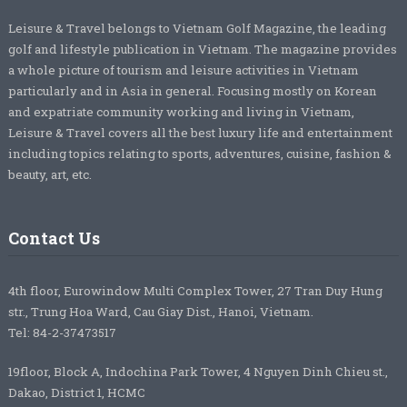
Leisure & Travel belongs to Vietnam Golf Magazine, the leading
golf and lifestyle publication in Vietnam. The magazine provides
a whole picture of tourism and leisure activities in Vietnam
particularly and in Asia in general. Focusing mostly on Korean
and expatriate community working and living in Vietnam,
Leisure & Travel covers all the best luxury life and entertainment
including topics relating to sports, adventures, cuisine, fashion &
beauty, art, etc.
Contact Us
4th floor, Eurowindow Multi Complex Tower, 27 Tran Duy Hung
str., Trung Hoa Ward, Cau Giay Dist., Hanoi, Vietnam.
Tel: 84-2-37473517
19floor, Block A, Indochina Park Tower, 4 Nguyen Dinh Chieu st.,
Dakao, District 1, HCMC