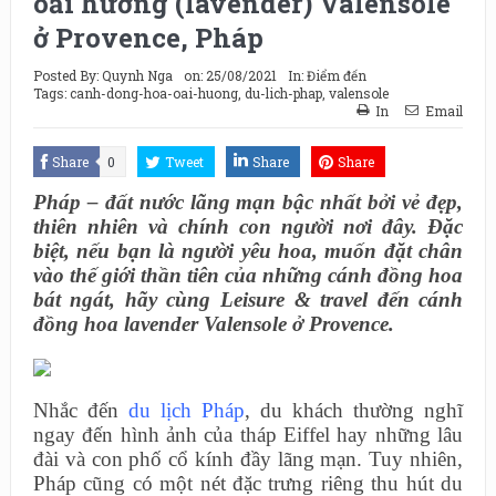
oải hương (lavender) Valensole
ở Provence, Pháp
Posted By:
Quynh Nga
on:
25/08/2021
In:
Điểm đến
Tags:
canh-dong-hoa-oai-huong
,
du-lich-phap
,
valensole
In
Email
Share
0
Tweet
Share
Share
Pháp – đất nước lãng mạn bậc nhất bởi vẻ đẹp,
thiên nhiên và chính con người nơi đây. Đặc
biệt, nếu bạn là người yêu hoa, muốn đặt chân
vào thế giới thần tiên của những cánh đồng hoa
bát ngát, hãy cùng Leisure & travel đến cánh
đồng hoa lavender Valensole ở Provence.
Nhắc đến
du lịch Pháp
, du khách thường nghĩ
ngay đến hình ảnh của tháp Eiffel hay những lâu
đài và con phố cổ kính đầy lãng mạn. Tuy nhiên,
Pháp cũng có một nét đặc trưng riêng thu hút du