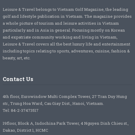
Leisure & Travel belongs to Vietnam Golf Magazine, the leading
golf and lifestyle publication in Vietnam. The magazine provides
a whole picture of tourism and leisure activities in Vietnam
particularly and in Asia in general. Focusing mostly on Korean
and expatriate community working and living in Vietnam,
Leisure & Travel covers all the best luxury life and entertainment
including topics relating to sports, adventures, cuisine, fashion &
beauty, art, etc.
Contact Us
4th floor, Eurowindow Multi Complex Tower, 27 Tran Duy Hung
str., Trung Hoa Ward, Cau Giay Dist., Hanoi, Vietnam.
Tel: 84-2-37473517
19floor, Block A, Indochina Park Tower, 4 Nguyen Dinh Chieu st.,
Dakao, District 1, HCMC