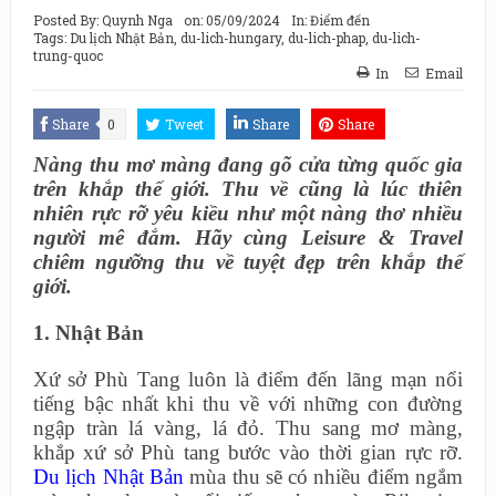
Posted By:
Quynh Nga
on:
05/09/2024
In:
Điểm đến
Tags:
Du lịch Nhật Bản
,
du-lich-hungary
,
du-lich-phap
,
du-lich-
trung-quoc
In
Email
Share
0
Tweet
Share
Share
Nàng thu mơ màng đang gõ cửa từng quốc gia
trên khắp thế giới. Thu về cũng là lúc thiên
nhiên rực rỡ yêu kiều như một nàng thơ nhiều
người mê đắm. Hãy cùng Leisure & Travel
chiêm ngưỡng thu về tuyệt đẹp trên khắp thế
giới.
1. Nhật Bản
Xứ sở Phù Tang luôn là điểm đến lãng mạn nổi
tiếng bậc nhất khi thu về với những con đường
ngập tràn lá vàng, lá đỏ. Thu sang mơ màng,
khắp xứ sở Phù tang bước vào thời gian rực rỡ.
Du lịch Nhật Bản
mùa thu sẽ có nhiều điểm ngắm