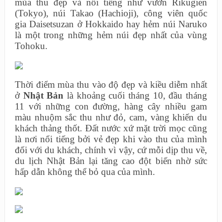
mùa thu đẹp và nổi tiếng như vườn Rikugien
(Tokyo), núi Takao (Hachioji), công viên quốc
gia Daisetsuzan ở Hokkaido hay hẻm núi Naruko
là một trong những hẻm núi đẹp nhất của vùng
Tohoku.
Thời điểm mùa thu vào độ đẹp và kiều diễm nhất
ở
Nhật Bản
là khoảng cuối tháng 10, đầu tháng
11 với những con đường, hàng cây nhiều gam
màu nhuộm sắc thu như đỏ, cam, vàng khiến du
khách thảng thốt. Đất nước xứ mặt trời mọc cũng
là nơi nổi tiếng bởi vẻ đẹp khi vào thu của mình
đối với du khách, chính vì vậy, cứ mỗi dịp thu về,
du lịch Nhật Bản lại tăng cao đột biến nhờ sức
hấp dẫn không thể bỏ qua của mình.