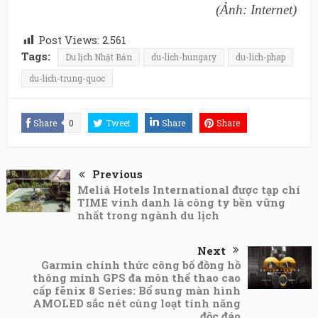
(Ảnh: Internet)
Post Views:
2.561
Tags:
Du lịch Nhật Bản
du-lich-hungary
du-lich-phap
du-lich-trung-quoc
Share
0
Tweet
Share
Share
Previous
Meliá Hotels International được tạp chí
TIME vinh danh là công ty bền vững
nhất trong ngành du lịch
Next
Garmin chính thức công bố đồng hồ
thông minh GPS đa môn thể thao cao
cấp fēnix 8 Series: Bổ sung màn hình
AMOLED sắc nét cùng loạt tính năng
độc đáo