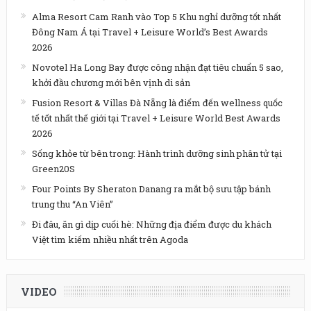
Alma Resort Cam Ranh vào Top 5 Khu nghỉ dưỡng tốt nhất
Đông Nam Á tại Travel + Leisure World’s Best Awards
2026
Novotel Ha Long Bay được công nhận đạt tiêu chuẩn 5 sao,
khởi đầu chương mới bên vịnh di sản
Fusion Resort & Villas Đà Nẵng là điểm đến wellness quốc
tế tốt nhất thế giới tại Travel + Leisure World Best Awards
2026
Sống khỏe từ bên trong: Hành trình dưỡng sinh phân tử tại
Green20S
Four Points By Sheraton Danang ra mắt bộ sưu tập bánh
trung thu “An Viên”
Đi đâu, ăn gì dịp cuối hè: Những địa điểm được du khách
Việt tìm kiếm nhiều nhất trên Agoda
VIDEO