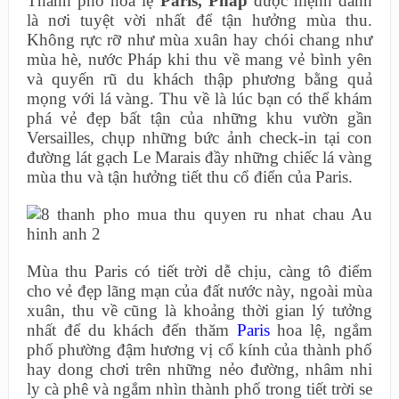
Thành phố hoa lệ
Paris, Pháp
được mệnh danh
là nơi tuyệt vời nhất để tận hưởng mùa thu.
Không rực rỡ như mùa xuân hay chói chang như
mùa hè, nước Pháp khi thu về mang vẻ bình yên
và quyến rũ du khách thập phương bằng quả
mọng với lá vàng. Thu về là lúc bạn có thể khám
phá vẻ đẹp bất tận của những khu vườn gần
Versailles, chụp những bức ảnh check-in tại con
đường lát gạch Le Marais đầy những chiếc lá vàng
mùa thu và tận hưởng tiết thu cổ điển của Paris.
Mùa thu Paris có tiết trời dễ chịu, càng tô điểm
cho vẻ đẹp lãng mạn của đất nước này, ngoài mùa
xuân, thu về cũng là khoảng thời gian lý tưởng
nhất để du khách đến thăm
Paris
hoa lệ, ngắm
phố phường đậm hương vị cổ kính của thành phố
hay dong chơi trên những nẻo đường, nhâm nhi
ly cà phê và ngắm nhìn thành phố trong tiết trời se