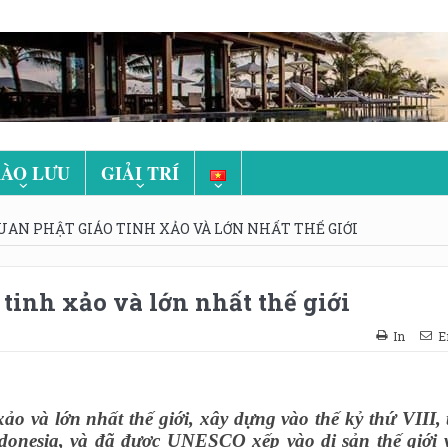
ÀO LƯU
GIẢI TRÍ
AN PHẬT GIÁO TINH XẢO VÀ LỚN NHẤT THẾ GIỚI
inh xảo và lớn nhất thế giới
In
E
o và lớn nhất thế giới, xây dựng vào thế kỷ thứ VIII, 
ndonesia, và đã được UNESCO xếp vào di sản thế giới 