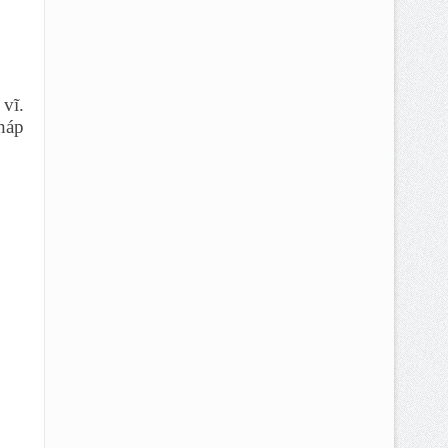
vĩ.
háp