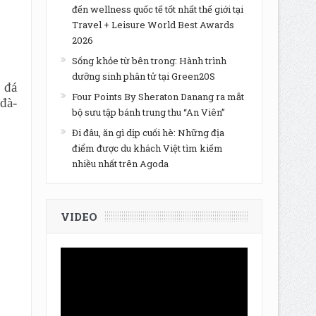
đến wellness quốc tế tốt nhất thế giới tại
Travel + Leisure World Best Awards
2026
Sống khỏe từ bên trong: Hành trình
dưỡng sinh phân tử tại Green20S
 đá
Four Points By Sheraton Danang ra mắt
đà-
bộ sưu tập bánh trung thu “An Viên”
Đi đâu, ăn gì dịp cuối hè: Những địa
điểm được du khách Việt tìm kiếm
nhiều nhất trên Agoda
VIDEO