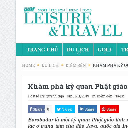
TRANG CHỦ
DU LỊCH
GOLF
TR
HOME
DU LỊCH
ĐIỂM ĐẾN
KHÁM PHÁ KỲ QU
Khám phá kỳ quan Phật giáo t
Posted By:
Quynh Nga
on:
01/11/2019
In:
Điểm đến
Tags:
Share
0
Tweet
Share
Share
Borobudur là một kỳ quan Phật giáo tinh xả
lạc ở trung tâm của đảo Java, quốc gia I