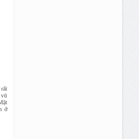
rất
 vũ
Mật
m ở