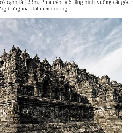
ó cạnh là 123m. Phía trên là 6 tầng hình vuông cắt góc 
tượng trưng mặt đất mênh mông.