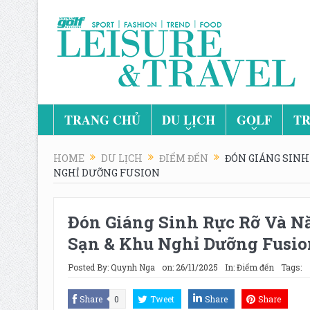
TRANG CHỦ
DU LỊCH
GOLF
TR
HOME
DU LỊCH
ĐIỂM ĐẾN
ĐÓN GIÁNG SINH
NGHỈ DƯỠNG FUSION
Đón Giáng Sinh Rực Rỡ Và N
Sạn & Khu Nghỉ Dưỡng Fusio
Posted By:
Quynh Nga
on:
26/11/2025
In:
Điểm đến
Tags:
Share
0
Tweet
Share
Share