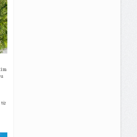
tìm
ều
 từ