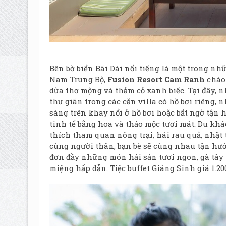
Bên bờ biển Bãi Dài nổi tiếng là một trong n
Nam Trung Bộ,
Fusion Resort Cam Ranh
chào 
dừa thơ mộng và thảm cỏ xanh biếc. Tại đây, 
thư giãn trong các căn villa có hồ bơi riêng
sáng trên khay nổi ở hồ bơi hoặc bất ngờ tận 
tinh tế bằng hoa và thảo mộc tươi mát. Du khá
thích tham quan nông trại, hái rau quả, nhặt 
cùng người thân, bạn bè sẽ cùng nhau tận hưở
đơn đầy những món hải sản tươi ngon, gà tây
miệng hấp dẫn. Tiệc buffet Giáng Sinh giá 1.2