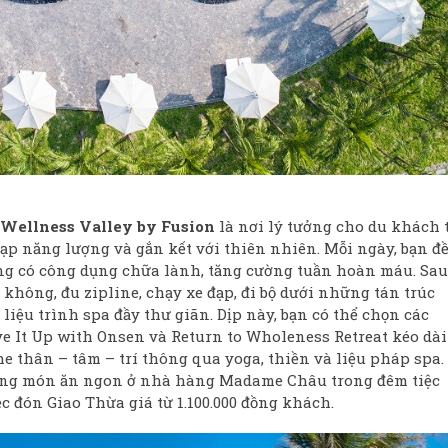
 Wellness Valley by Fusion
là nơi lý tưởng cho du khách 
nạp năng lượng và gắn kết với thiên nhiên. Mỗi ngày, bạn đ
g có công dụng chữa lành, tăng cường tuần hoàn máu. Sau
 không, đu zipline, chạy xe đạp, đi bộ dưới những tán trúc
liệu trình spa đầy thư giãn. Dịp này, bạn có thể chọn các
 It Up with Onsen và Return to Wholeness Retreat kéo dài
he thân – tâm – trí thông qua yoga, thiền và liệu pháp spa.
ững món ăn ngon ở nhà hàng Madame Châu trong đêm tiệc
c đón Giao Thừa giá từ 1.100.000 đồng khách.