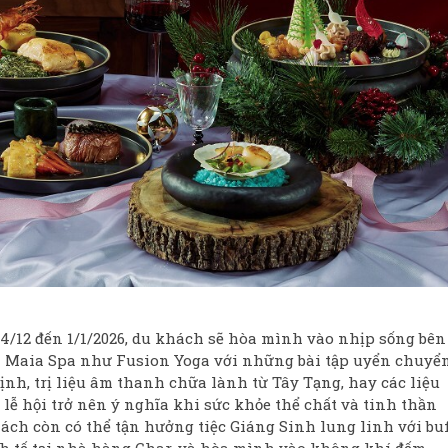
24/12 đến 1/1/2026, du khách sẽ hòa mình vào nhịp sống bên
ại Maia Spa như Fusion Yoga với những bài tập uyển chuyển
nh, trị liệu âm thanh chữa lành từ Tây Tạng, hay các liệu
 lễ hội trở nên ý nghĩa khi sức khỏe thể chất và tinh thần
ách còn có thể tận hưởng tiệc Giáng Sinh lung linh với buf