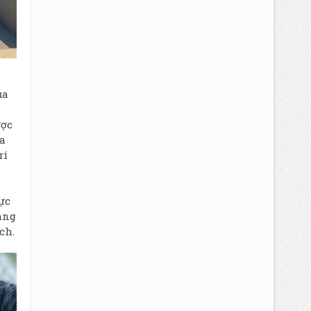
ủa
ược
a
rí
ực
áng
ch.