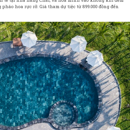
nh tế tại nhà hàng Char, và hòa mình vào không khí đếm
pháo hoa rực rỡ. Giá tham dự tiệc từ 899.000 đồng đến