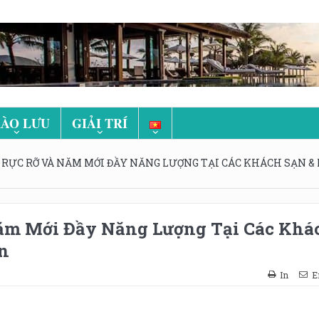
ÀO LƯU
GIẢI TRÍ
 RỰC RỠ VÀ NĂM MỚI ĐẦY NĂNG LƯỢNG TẠI CÁC KHÁCH SẠN &
ăm Mới Đầy Năng Lượng Tại Các Khá
n
In
E