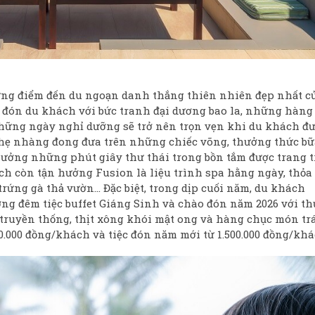
hững điểm đến du ngoạn danh thắng thiên nhiên đẹp nhất c
đón du khách với bức tranh đại dương bao la, những hàng
những ngày nghỉ dưỡng sẽ trở nên trọn vẹn khi du khách đ
, nhẹ nhàng đong đưa trên những chiếc võng, thưởng thức bữ
hưởng những phút giây thư thái trong bồn tắm được trang t
ch còn tận hưởng Fusion là liệu trình spa hằng ngày, thỏa
trứng gà thả vườn… Đặc biệt, trong dịp cuối năm, du khách
ng đêm tiệc buffet Giáng Sinh và chào đón năm 2026 với th
 truyền thống, thịt xông khói mật ong và hàng chục món tr
00.000 đồng/khách và tiệc đón năm mới từ 1.500.000 đồng/khá