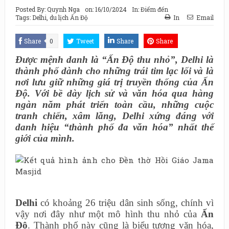
Posted By:
Quynh Nga
on:
16/10/2024
In:
Điểm đến
Tags:
Delhi
,
du lịch Ấn Độ
In
Email
Share
0
Tweet
Share
Share
Được mệnh danh là “Ấn Độ thu nhỏ”, Delhi là
thành phố dành cho những trái tim lạc lối và là
nơi lưu giữ những giá trị truyền thống của Ấn
Độ. Với bề dày lịch sử và văn hóa qua hàng
ngàn năm phát triển toàn cầu, những cuộc
tranh chiến, xâm lăng, Delhi xứng đáng với
danh hiệu “thành phố đa văn hóa” nhất thế
giới của mình.
Delhi
có khoảng 26 triệu dân sinh sống, chính vì
vậy nơi đây như một mô hình thu nhỏ của
Ấn
Độ
. Thành phố này cũng là biểu tượng văn hóa,