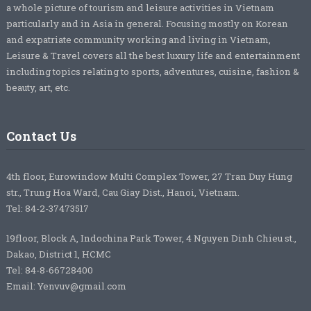
a whole picture of tourism and leisure activities in Vietnam
particularly and in Asia in general. Focusing mostly on Korean
and expatriate community working and living in Vietnam,
Leisure & Travel covers all the best luxury life and entertainment
including topics relating to sports, adventures, cuisine, fashion &
beauty, art, etc.
Contact Us
4th floor, Eurowindow Multi Complex Tower, 27 Tran Duy Hung
str., Trung Hoa Ward, Cau Giay Dist., Hanoi, Vietnam.
Tel: 84-2-37473517
19floor, Block A, Indochina Park Tower, 4 Nguyen Dinh Chieu st.,
Dakao, District 1, HCMC
Tel: 84-8-66728400
Email: Yenvuv@gmail.com