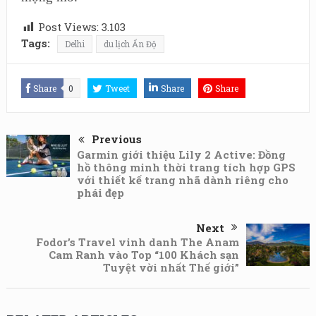
Post Views:
3.103
Tags:
Delhi
du lịch Ấn Độ
Share
0
Tweet
Share
Share
Previous
Garmin giới thiệu Lily 2 Active: Đồng
hồ thông minh thời trang tích hợp GPS
với thiết kế trang nhã dành riêng cho
phái đẹp
Next
Fodor’s Travel vinh danh The Anam
Cam Ranh vào Top “100 Khách sạn
Tuyệt vời nhất Thế giới”