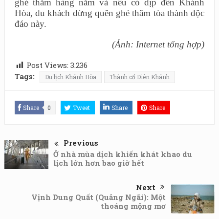
ghé thăm hàng năm và nếu có dịp đến Khánh
Hòa, du khách đừng quên ghé thăm tòa thành độc
đáo này.
(Ảnh: Internet tổng hợp)
Post Views:
3.236
Tags:
Du lịch Khánh Hòa
Thành cổ Diên Khánh
Share
0
Tweet
Share
Share
Previous
Ở nhà mùa dịch khiến khát khao du
lịch lớn hơn bao giờ hết
Next
Vịnh Dung Quất (Quảng Ngãi): Một
thoáng mộng mơ