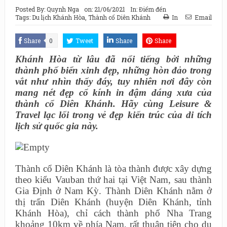
Posted By:
Quynh Nga
on:
21/06/2021
In:
Điểm đến
Tags:
Du lịch Khánh Hòa
,
Thành cổ Diên Khánh
In
Email
Share
0
Tweet
Share
Share
Khánh Hòa từ lâu đã nổi tiếng bởi những
thành phố biển xinh đẹp, những hòn đảo trong
vắt như nhìn thấy đáy, tuy nhiên nơi đây còn
mang nét đẹp cổ kính in đậm dáng xưa của
thành cổ Diên Khánh. Hãy cùng Leisure &
Travel lạc lối trong vẻ đẹp kiến trúc của di tích
lịch sử quốc gia này.
Thành cổ Diên Khánh là tòa thành được xây dựng
theo kiểu Vauban thứ hai tại Việt Nam, sau thành
Gia Định ở Nam Kỳ. Thành Diên Khánh nằm ở
thị trấn Diên Khánh (huyện Diên Khánh, tỉnh
Khánh Hòa), chỉ cách thành phố Nha Trang
khoảng 10km về phía Nam, rất thuận tiện cho du