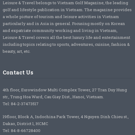
Leisure & Travel belongs to Vietnam Golf Magazine, the leading
golf and lifestyle publication in Vietnam. The magazine provides
a whole picture of tourism and leisure activities in Vietnam
particularly and in Asia in general. Focusing mostly on Korean
and expatriate community working and living in Vietnam,
Leisure & Travel covers all the best luxury life and entertainment
including topics relating to sports, adventures, cuisine, fashion &
beauty, art, etc.
Contact Us
4th floor, Eurowindow Multi Complex Tower, 27 Tran Duy Hung
str., Trung Hoa Ward, Cau Giay Dist., Hanoi, Vietnam.
Tel: 84-2-37473517
19floor, Block A, Indochina Park Tower, 4 Nguyen Dinh Chieu st.,
Dakao, District 1, HCMC
Tel: 84-8-66728400