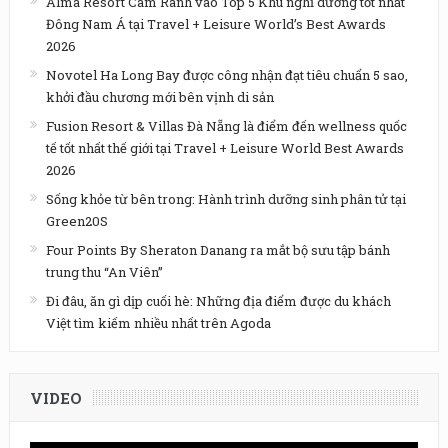
Alma Resort Cam Ranh vào Top 5 Khu nghỉ dưỡng tốt nhất
Đông Nam Á tại Travel + Leisure World’s Best Awards
2026
Novotel Ha Long Bay được công nhận đạt tiêu chuẩn 5 sao,
khởi đầu chương mới bên vịnh di sản
Fusion Resort & Villas Đà Nẵng là điểm đến wellness quốc
tế tốt nhất thế giới tại Travel + Leisure World Best Awards
2026
Sống khỏe từ bên trong: Hành trình dưỡng sinh phân tử tại
Green20S
Four Points By Sheraton Danang ra mắt bộ sưu tập bánh
trung thu “An Viên”
Đi đâu, ăn gì dịp cuối hè: Những địa điểm được du khách
Việt tìm kiếm nhiều nhất trên Agoda
VIDEO