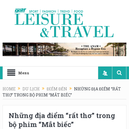
Menu
HOME
DU LỊCH
ĐIỂM ĐẾN
NHỮNG ĐỊA ĐIỂM “RẤT
THƠ” TRONG BỘ PHIM “MẮT BIẾC”
Những địa điểm “rất thơ” trong
bộ phim “Mắt biếc”