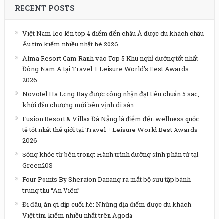
RECENT POSTS
Việt Nam leo lên top 4 điểm đến châu Á được du khách châu
Âu tìm kiếm nhiều nhất hè 2026
Alma Resort Cam Ranh vào Top 5 Khu nghỉ dưỡng tốt nhất
Đông Nam Á tại Travel + Leisure World’s Best Awards
2026
Novotel Ha Long Bay được công nhận đạt tiêu chuẩn 5 sao,
khởi đầu chương mới bên vịnh di sản
Fusion Resort & Villas Đà Nẵng là điểm đến wellness quốc
tế tốt nhất thế giới tại Travel + Leisure World Best Awards
2026
Sống khỏe từ bên trong: Hành trình dưỡng sinh phân tử tại
Green20S
Four Points By Sheraton Danang ra mắt bộ sưu tập bánh
trung thu “An Viên”
Đi đâu, ăn gì dịp cuối hè: Những địa điểm được du khách
Việt tìm kiếm nhiều nhất trên Agoda